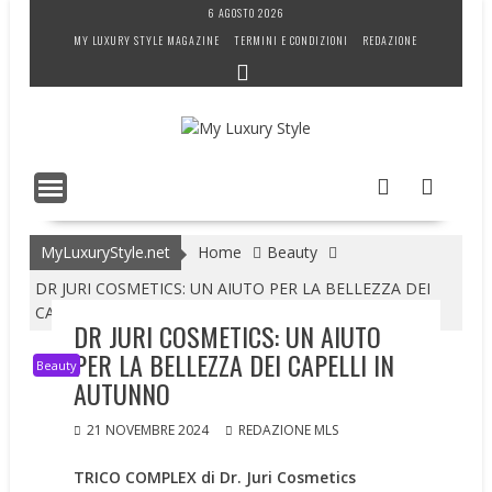
Skip
6 AGOSTO 2026
to
MY LUXURY STYLE MAGAZINE
TERMINI E CONDIZIONI
REDAZIONE
content
MyLuxuryStyle.net
Home
Beauty
DR JURI COSMETICS: UN AIUTO PER LA BELLEZZA DEI
CAPELLI IN AUTUNNO
DR JURI COSMETICS: UN AIUTO
PER LA BELLEZZA DEI CAPELLI IN
Beauty
AUTUNNO
21 NOVEMBRE 2024
REDAZIONE MLS
TRICO COMPLEX di Dr. Juri Cosmetics