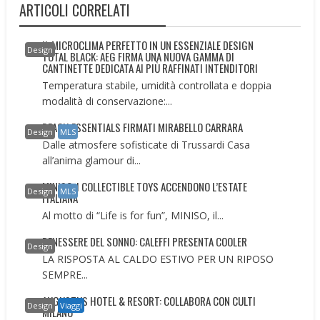
ARTICOLI CORRELATI
IL MICROCLIMA PERFETTO IN UN ESSENZIALE DESIGN
Design
TOTAL BLACK: AEG FIRMA UNA NUOVA GAMMA DI
CANTINETTE DEDICATA AI PIÙ RAFFINATI INTENDITORI
Temperatura stabile, umidità controllata e doppia
modalità di conservazione:...
BEACH ESSENTIALS FIRMATI MIRABELLO CARRARA
Design
MLS
Dalle atmosfere sofisticate di Trussardi Casa
all’anima glamour di...
MINISO: I COLLECTIBLE TOYS ACCENDONO L’ESTATE
Design
MLS
ITALIANA
Al motto di “Life is for fun”, MINISO, il...
BENESSERE DEL SONNO: CALEFFI PRESENTA COOLER
Design
LA RISPOSTA AL CALDO ESTIVO PER UN RIPOSO
SEMPRE...
AUGUSTUS HOTEL & RESORT: COLLABORA CON CULTI
Design
Viaggi
MILANO