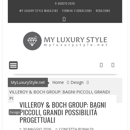
Skip
9 AGOSTO 2026
to
MY LUXURY STYLE MAGAZINE
TERMINI E CONDIZIONI
REDAZIONE
content
MyLuxuryStyle.net
Home
Design
VILLEROY & BOCH GROUP: BAGNI PICCOLI, GRANDI
POSSIBILITÁ PROGETTUALI
VILLEROY & BOCH GROUP: BAGNI
PICCOLI, GRANDI POSSIBILITÁ
Design
PROGETTUALI
30 MAGGIO 2026
CONCETTA BONALDI