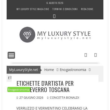
Skip
6 AGOSTO 2026
to
MY LUXURY STYLE MAGAZINE
TERMINI E CONDIZIONI
REDAZIONE
content
MyLuxuryStyle.net
Home
Enogastronomia
ETICHETTE D’ARTISTA PER MONTEVERRO TOSCANA
ETICHETTE D’ARTISTA PER
MONTEVERRO TOSCANA
Enogastronomia
27 GIUGNO 2026
CONCETTA BONALDI
VERRUZZO E VERMENTINO CELEBRANO LA