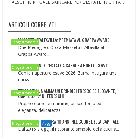
AESOP: IL RITUALE SKINCARE PER L’ESTATE IN CITTÀ
ARTICOLI CORRELATI
MAZZETTI D’ALTAVILLA: PREMIATA AL GRAPPA AWARD
Enogastronomia
Due Medaglie d’Oro a Mazzetti d’Altavilla al
Grappa Award:...
ZUMA: ACCENDE L’ESTATE A CAPRI E A PORTO CERVO
Enogastronomia
Con le riaperture estive 2026, Zuma inaugura una
nuova...
FESTA DELLA MAMMA UN BRINDISI FRESCO ED ELEGANTE,
Enogastronomia
CON IL GA.RY DI TEDESCHI
Proprio come le mamme, unisce forza ed
eleganza, delicatezza...
ZUMA ROMA: CELEBRA 10 ANNI NEL CUORE DELLA CAPITALE
Enogastronomia
Viaggi
Dal 2016 a oggi, il ristorante simbolo della cucina...