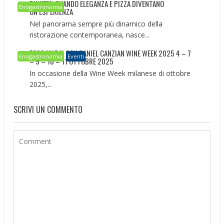
PINKERÌ: QUANDO ELEGANZA E PIZZA DIVENTANO
Enogastronomia
UN’ESPERIENZA
Nel panorama sempre più dinamico della
ristorazione contemporanea, nasce...
FOSS MARAI CON DANIEL CANZIAN WINE WEEK 2025 4 – 7
Enogastronomia
Eventi
– 9 – 10 – 11 OTTOBRE 2025
In occasione della Wine Week milanese di ottobre
2025,...
SCRIVI UN COMMENTO