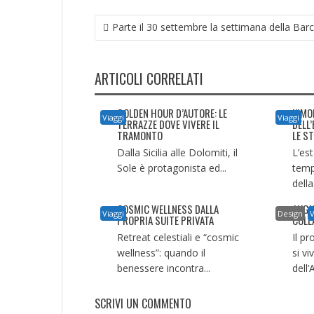
NAVIGAZIONE
Parte il 30 settembre la settimana della Bar
ARTICOLI
ARTICOLI CORRELATI
GOLDEN HOUR D’AUTORE: LE
KIMO
Viaggi
Viaggi
TERRAZZE DOVE VIVERE IL
DELL
TRAMONTO
LE ST
Dalla Sicilia alle Dolomiti, il
L’es
Sole è protagonista ed...
temp
della.
COSMIC WELLNESS DALLA
AUGU
Viaggi
Design
V
PROPRIA SUITE PRIVATA
COLL
Retreat celestiali e “cosmic
Il p
wellness”: quando il
si vi
benessere incontra...
dell’
SCRIVI UN COMMENTO