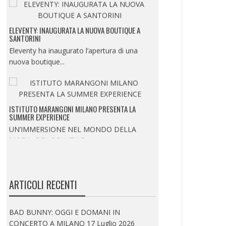
ELEVENTY: INAUGURATA LA NUOVA BOUTIQUE A
SANTORINI
Eleventy ha inaugurato l’apertura di una
nuova boutique...
ISTITUTO MARANGONI MILANO PRESENTA LA
SUMMER EXPERIENCE
UN’IMMERSIONE NEL MONDO DELLA
MODA, DEL BEAUTY E...
ARTICOLI RECENTI
ELEVENTY: PRESENTA IL NUOVO CONCEPT DELLA
BOUTIQUE PARIGINA ALL’HOTEL DU LOUVRE
Eleventy inaugura il nuovo concept della
BAD BUNNY: OGGI E DOMANI IN
boutique parigina...
CONCERTO A MILANO
17 Luglio 2026