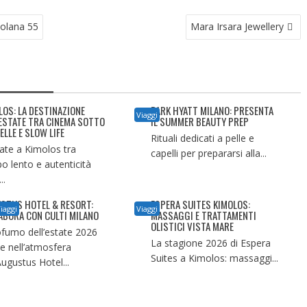
colana 55
Mara Irsara Jewellery
LOS: LA DESTINAZIONE
PARK HYATT MILANO: PRESENTA
Viaggi
’ESTATE TRA CINEMA SOTTO
IL SUMMER BEAUTY PREP
ELLE E SLOW LIFE
Rituali dedicati a pelle e
tate a Kimolos tra
capelli per prepararsi alla...
o lento e autenticità
..
STUS HOTEL & RESORT:
ESPERA SUITES KIMOLOS:
iaggi
Viaggi
ABORA CON CULTI MILANO
MASSAGGI E TRATTAMENTI
OLISTICI VISTA MARE
rofumo dell’estate 2026
La stagione 2026 di Espera
ve nell’atmosfera
Suites a Kimolos: massaggi...
Augustus Hotel...