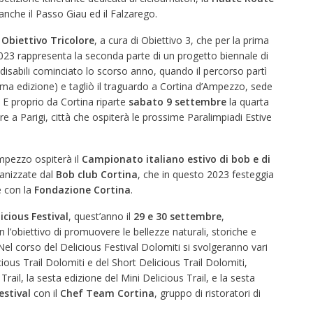
– anche il Passo Giau ed il Falzarego.
,
Obiettivo Tricolore
, a cura di Obiettivo 3, che per la prima
e 2023 rappresenta la seconda parte di un progetto biennale di
 disabili cominciato lo scorso anno, quando il percorso partì
ima edizione) e tagliò il traguardo a Cortina d’Ampezzo, sede
 E proprio da Cortina riparte
sabato 9 settembre
la quarta
are a Parigi, città che ospiterà le prossime Paralimpiadi Estive
pezzo ospiterà il
Campionato italiano estivo di bob e di
anizzate dal
Bob club Cortina
, che in questo 2023 festeggia
e con la
Fondazione Cortina
.
icious Festival
, quest’anno il
29 e 30 settembre
,
 l’obiettivo di promuovere le bellezze naturali, storiche e
l corso del Delicious Festival Dolomiti si svolgeranno vari
ious Trail Dolomiti e del Short Delicious Trail Dolomiti
,
Trail
, la
sesta edizione del Mini Delicious Trail
, e la sesta
estival
con il
Chef Team Cortina
, gruppo di ristoratori di