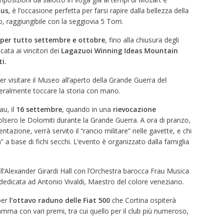
tus
, è l’occasione perfetta per farsi rapire dalla bellezza della
o, raggiungibile con la seggiovia 5 Torri.
per tutto settembre e ottobre
, fino alla chiusura degli
cata ai vincitori dei
Lagazuoi Winning Ideas Mountain
ti
.
per visitare il Museo all’aperto della Grande Guerra del
tteralmente
toccare la storia con mano
.
au, il
16 settembre
, quando in una
rievocazione
olsero le Dolomiti durante la Grande Guerra. A ora di pranzo,
ntazione, verrà servito il “rancio militare” nelle gavette, e chi
a” a base di fichi secchi. L’evento è organizzato dalla famiglia
l’Alexander Girardi Hall con l’Orchestra barocca Frau Musica
 dedicata ad
Antonio Vivaldi, Maestro del colore veneziano
.
per
l’ottavo raduno delle Fiat 500
che Cortina ospiterà
ramma con vari premi, tra cui quello per il club più numeroso,