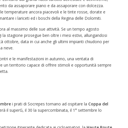
nto da assaporare piano e da assaporare con dolcezza.
le temperature ancora piacevoli e le tinte rosse, dorate e
tare i lariceti ed i boschi della Regina delle Dolomiti.
ra al massimo delle sue attività. Se un tempo agosto
i la stagione prosegue ben oltre i mesi estivi, allungandosi
à ottobre, data in cui anche gli ultimi impianti chiudono per
ma neve.
ontri e le manifestazioni in autunno, una ventata di
re un territorio capace di offrire stimoli e opportunità sempre
etta.
embre
i prati di Socrepes tornano ad ospitare la
Coppa del
gerà il superG, il 30 la supercombinata, il 1° settembre lo
tizione itinerante dedicata ai cicloamatori, la
Haute Route