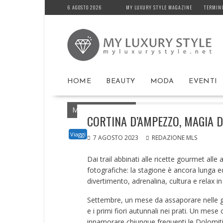
Skip
6 AGOSTO 2026
MY LUXURY STYLE MAGAZINE
TERMINI
to
content
HOME
BEAUTY
MODA
EVENTI
MyLuxuryStyle.net
Home
Viaggi
Corti
CORTINA D’AMPEZZO, MAGIA 
Viaggi
7 AGOSTO 2023
REDAZIONE MLS
Dai trail abbinati alle ricette gourmet alle 
fotografiche: la stagione è ancora lunga e
divertimento, adrenalina, cultura e relax in
Settembre, un mese da assaporare nelle gior
e i primi fiori autunnali nei prati. Un mese 
innamorare chiunque frequenti le Dolomiti. L