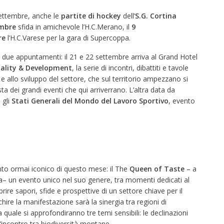
settembre, anche le
partite di hockey
dell’
S.G. Cortina
embre
sfida in amichevole l’H.C.Merano, il
9
re
l’H.C.Varese per la gara di Supercoppa.
a due appuntamenti: il 21 e 22 settembre arriva al Grand Hotel
ality & Development
, la serie di incontri, dibattiti e tavole
e allo sviluppo del settore, che sul territorio ampezzano si
sta dei grandi eventi che qui arriverrano. L’altra data da
 gli
Stati Generali del Mondo del Lavoro Sportivo
, evento
nto ormai iconico di questo mese: il The
Queen of Taste
– a
– un evento unico nel suo genere, tra momenti dedicati al
ire sapori, sfide e prospettive di un settore
chiave per il
ire la manifestazione sarà la sinergia tra regioni di
 quale si approfondiranno tre temi sensibili: le declinazioni
 l’incontro tra biodiversità montane.