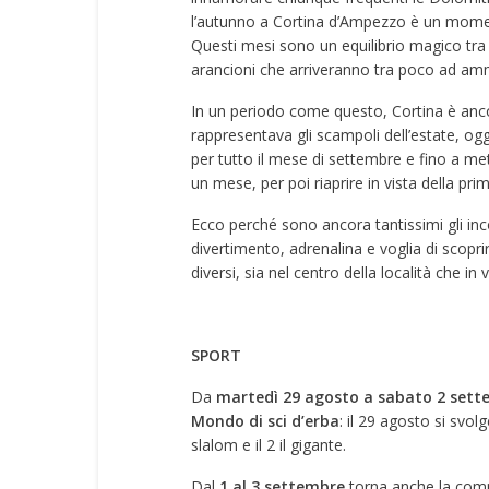
l’autunno a Cortina d’Ampezzo è un mome
Questi mesi sono un equilibrio magico tra 
arancioni che arriveranno tra poco ad amman
In un periodo come questo, Cortina è anco
rappresentava gli scampoli dell’estate, ogg
per tutto il mese di settembre e fino a met
un mese, per poi riaprire in vista della pri
Ecco perché sono ancora tantissimi gli inc
divertimento, adrenalina e voglia di scopri
diversi, sia nel centro della località che in v
SPORT
Da
martedì 29 agosto a sabato 2 sett
Mondo di sci d’erba
: il 29 agosto si svol
slalom e il 2 il gigante.
Dal
1 al 3 settembre
torna anche la compe