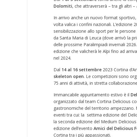
Dolomiti
, che attraverserà – tra gli altri 
In arrivo anche un nuovo format sportivo
volta valica i confini nazionali. L’edizion
sensibilizzazione allo sport per le persone
da Santa Maria di Leuca (dove arrivò la pr
delle prossime Paralimpiadi invernali 2026.
edizione che valicherà le Alpi fino ad arriv
nel 2024.
Dal
14 al 16 settembre
2023 Cortina d’Am
skeleton open
. Le competizioni sono org
75 anni di attività, in stretta collaborazion
Immancabile appuntamento estivo è il
Del
organizzato dal
team Cortina Delicious
con
gastronomiche del territorio ampezzano. Ne
eventi tra cui: la
settima edizione del Delic
la
seconda edizione del Medium Delicious 
edizione dell’evento
Amici del Delicious F
Cortina tra i più appassionati.