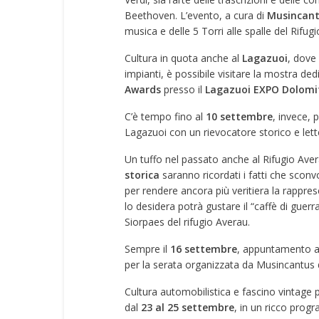
Beethoven. L’evento, a cura di
Musincan
musica e delle 5 Torri alle spalle del Rifugi
Cultura in quota anche al
Lagazuoi
, dove
impianti, è possibile visitare la mostra dedi
Awards
presso il
Lagazuoi EXPO Dolomi
C’è tempo fino al
10 settembre
, invece, 
Lagazuoi con un rievocatore storico e le
Un tuffo nel passato anche al Rifugio Aver
storica
saranno ricordati i fatti che sconv
per rendere ancora più veritiera la rapprese
lo desidera potrà gustare il “caffè di guerr
Siorpaes del
rifugio Averau.
Sempre il
16 settembre
, appuntamento al
per la serata organizzata da Musincantus
Cultura automobilistica e fascino vintage 
dal
23 al 25 settembre
, in un ricco prog