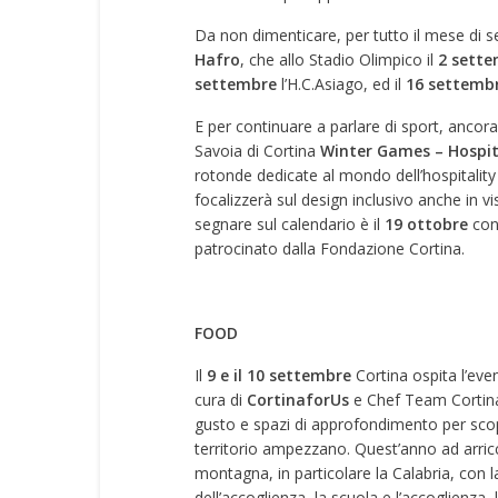
Da non dimenticare, per tutto il mese di 
Hafro
, che allo Stadio Olimpico il
2 sett
settembre
l’H.C.Asiago, ed il
16 settemb
E per continuare a parlare di sport, ancor
Savoia di Cortina
Winter Games – Hospit
rotonde dedicate al mondo dell’hospitality 
focalizzerà sul design inclusivo anche in vi
segnare sul calendario è il
19 ottobre
con
patrocinato dalla Fondazione Cortina.
FOOD
Il
9 e il 10 settembre
Cortina ospita l’eve
cura di
CortinaforUs
e Chef Team Cortina
gusto e spazi di approfondimento per scopr
territorio ampezzano. Quest’anno ad arricch
montagna, in particolare la Calabria, con la
dell’accoglienza, la scuola e l’accoglienza,