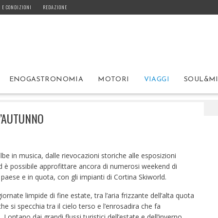
 E CONDIZIONI
REDAZIONE
ENOGASTRONOMIA
MOTORI
VIAGGI
SOUL&M
na d’Ampezzo, magia d’autunno
D’AUTUNNO
albe in musica, dalle rievocazioni storiche alle esposizioni
d è possibile approfittare ancora di numerosi weekend di
 paese e in quota, con gli impianti di Cortina Skiworld.
nate limpide di fine estate, tra l’aria frizzante dell’alta quota
che si specchia tra il cielo terso e l’enrosadira che fa
ontano dai grandi flussi turistici dell’estate e dell’inverno,