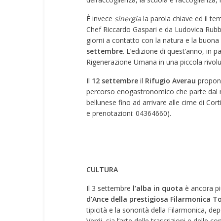
È invece
sinergia
la parola chiave ed il te
Chef Riccardo Gaspari e da Ludovica Rubb
giorni a contatto con la natura e la buona
settembre
. L’edizione di quest’anno, in p
Rigenerazione Umana in una piccola rivoluz
Il
12 settembre
il
Rifugio Averau
propone
percorso enogastronomico che parte dal ma
bellunese fino ad arrivare alle cime di Corti
e prenotazioni: 04364660).
CULTURA
Il 3 settembre
l’alba in quota
è ancora più 
d’Ance della prestigiosa Filarmonica T
tipicità e la sonorità della Filarmonica, d
Verdi, sia l’arte delle trascrizioni e delle 