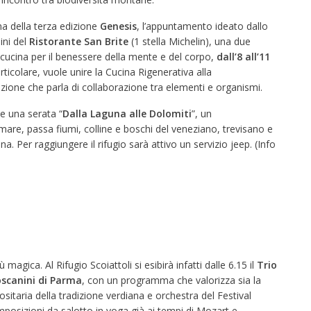
ma della terza edizione
Genesis
, l’appuntamento ideato dallo
ini del
Ristorante San Brite
(1 stella Michelin), una due
 cucina per il benessere della mente e del corpo,
dall’8 all’11
articolare, vuole unire la Cucina Rigenerativa alla
ione che parla di collaborazione tra elementi e organismi.
 una serata “
Dalla Laguna alle Dolomiti
”, un
re, passa fiumi, colline e boschi del veneziano, trevisano e
na. Per raggiungere il rifugio sarà attivo un servizio jeep. (Info
magica. Al Rifugio Scoiattoli si esibirà infatti dalle 6.15 il
Trio
oscanini di Parma
, con un programma che valorizza sia la
epositaria della tradizione verdiana e orchestra del Festival
composizioni da salotto in voga già ai tempi di Mozart e