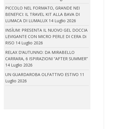
PICCOLO NEL FORMATO, GRANDE NEI
BENEFICI: IL TRAVEL KIT ALLA BAVA DI
LUMACA DI LUMALUX
14 Luglio 2026
IRA LANGEVIN A CANNES: IRA LANGEVIN E COCO
ROCHA
INSÌUM: PRESENTA IL NUOVO GEL DOCCIA
In occasione della 79ª edizione del Festival
LEVIGANTE CON MICRO PERLE DI CERA Di
di...
RISO
14 Luglio 2026
RELAX D’AUTUNNO: DA MIRABELLO
CARRARA, 6 ISPIRAZIONI “AFTER SUMMER”
14 Luglio 2026
VALERIA DAMATO: PRESENTA LA COLLEZIONE
SAPORE DI MARE
UN GUARDAROBA OLFATTIVO ESTIVO
11
Luglio 2026
La nuova Collezione Beachwear di Valeria
Damato si...
FLUXUS EYEWEAR PRESENTA FULMINE 2.0 E SAETTA
2.0 DI ARENA EYEWEAR
Due nuovi modelli che trasformano la