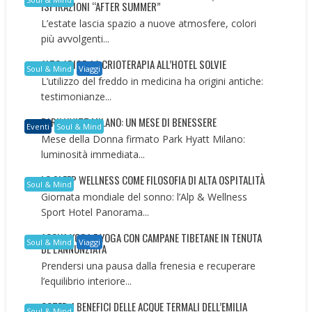
ISPIRAZIONI “AFTER SUMMER”
L’estate lascia spazio a nuove atmosfere, colori
più avvolgenti...
ALTO ADIGE: LA CRIOTERAPIA ALL’HOTEL SOLVIE
Soul & Mind
Viaggi
L’utilizzo del freddo in medicina ha origini antiche:
testimonianze...
PARK HYATT MILANO: UN MESE DI BENESSERE
Eventi
Soul & Mind
Mese della Donna firmato Park Hyatt Milano:
luminosità immediata...
LO SLEEP WELLNESS COME FILOSOFIA DI ALTA OSPITALITÀ
Soul & Mind
Giornata mondiale del sonno: l’Alp & Wellness
Sport Hotel Panorama...
ACQUA YOGA E YOGA CON CAMPANE TIBETANE IN TENUTA
Soul & Mind
Viaggi
DE L’ANNUNZIATA
Prendersi una pausa dalla frenesia e recuperare
l’equilibrio interiore...
COTER: I BENEFICI DELLE ACQUE TERMALI DELL’EMILIA
Soul & Mind