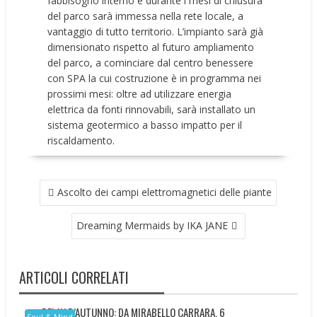
fabbisogno interno e durante i mesi di chiusura
del parco sarà immessa nella rete locale, a
vantaggio di tutto territorio. L’impianto sarà già
dimensionato rispetto al futuro ampliamento
del parco, a cominciare dal centro benessere
con SPA la cui costruzione è in programma nei
prossimi mesi: oltre ad utilizzare energia
elettrica da fonti rinnovabili, sarà installato un
sistema geotermico a basso impatto per il
riscaldamento.
NAVIGAZIONE
Ascolto dei campi elettromagnetici delle piante
ARTICOLI
Dreaming Mermaids by IKA JANE
ARTICOLI CORRELATI
RELAX D’AUTUNNO: DA MIRABELLO CARRARA, 6
Soul & Mind