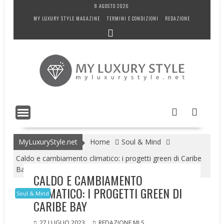
Skip
8 AGOSTO 2026
to
MY LUXURY STYLE MAGAZINE
TERMINI E CONDIZIONI
REDAZIONE
content
MyLuxuryStyle.net
Home
Soul & Mind
Caldo e cambiamento climatico: i progetti green di Caribe
Bay
CALDO E CAMBIAMENTO
CLIMATICO: I PROGETTI GREEN DI
Soul & Mind
CARIBE BAY
27 LUGLIO 2023
REDAZIONE MLS