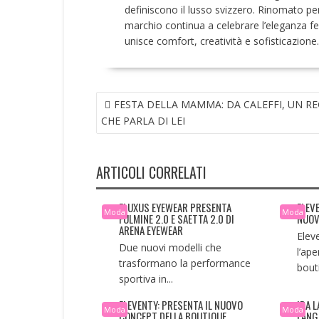
definiscono il lusso svizzero. Rinomato per 
marchio continua a celebrare l’eleganza fe
unisce comfort, creatività e sofisticazione.
NAVIGAZIONE
FESTA DELLA MAMMA: DA CALEFFI, UN R
ARTICOLI
CHE PARLA DI LEI
ARTICOLI CORRELATI
FLUXUS EYEWEAR PRESENTA
ELEV
Moda
Moda
FULMINE 2.0 E SAETTA 2.0 DI
NUOV
ARENA EYEWEAR
Elev
Due nuovi modelli che
l’ap
trasformano la performance
bouti
sportiva in...
ELEVENTY: PRESENTA IL NUOVO
IRA 
Moda
Moda
CONCEPT DELLA BOUTIQUE
LANG