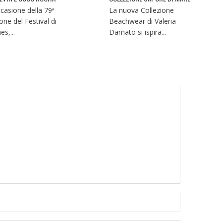
ccasione della 79ª
La nuova Collezione
one del Festival di
Beachwear di Valeria
s,...
Damato si ispira...