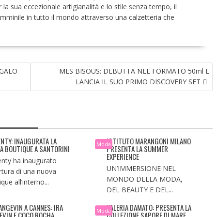
la sua eccezionale artigianalità e lo stile senza tempo, il
mminile in tutto il mondo attraverso una calzetteria che
EGALO
MES BISOUS: DEBUTTA NEL FORMATO 50ml E
LANCIA IL SUO PRIMO DISCOVERY SET
ENTY: INAUGURATA LA
ISTITUTO MARANGONI MILANO
Moda
A BOUTIQUE A SANTORINI
PRESENTA LA SUMMER
EXPERIENCE
enty ha inaugurato
UN’IMMERSIONE NEL
ertura di una nuova
MONDO DELLA MODA,
que all’interno...
DEL BEAUTY E DEL...
LANGEVIN A CANNES: IRA
VALERIA DAMATO: PRESENTA LA
Moda
EVIN E COCO ROCHA
COLLEZIONE SAPORE DI MARE