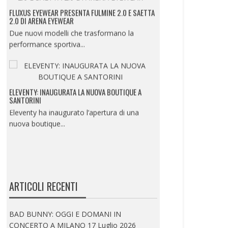
FLUXUS EYEWEAR PRESENTA FULMINE 2.0 E SAETTA
2.0 DI ARENA EYEWEAR
Due nuovi modelli che trasformano la
performance sportiva...
ELEVENTY: INAUGURATA LA NUOVA BOUTIQUE A
SANTORINI
Eleventy ha inaugurato l’apertura di una
nuova boutique...
ISTITUTO MARANGONI MILANO PRESENTA LA
SUMMER EXPERIENCE
UN’IMMERSIONE NEL MONDO DELLA
ARTICOLI RECENTI
MODA, DEL BEAUTY E...
BAD BUNNY: OGGI E DOMANI IN
CONCERTO A MILANO
17 Luglio 2026