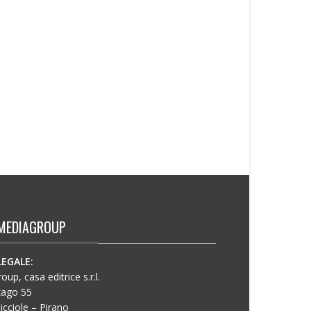
MEDIAGROUP
LEGALE:
up, casa editrice s.r.l.
zago 55
icciole – Pirano