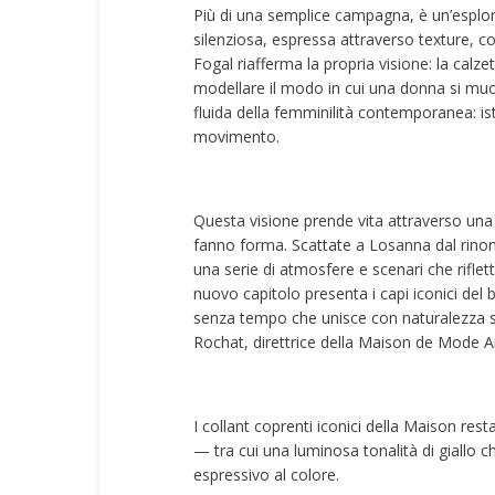
Più di una semplice campagna, è un’esplora
silenziosa, espressa attraverso texture, c
Fogal riafferma la propria visione: la ca
modellare il modo in cui una donna si m
fluida della femminilità contemporanea: ist
movimento.
Questa visione prende vita attraverso una r
fanno forma. Scattate a Losanna dal rino
una serie di atmosfere e scenari che rifle
nuovo capitolo presenta i capi iconici del 
senza tempo che unisce con naturalezza so
Rochat, direttrice della Maison de Mode A
I collant coprenti iconici della Maison rest
— tra cui una luminosa tonalità di giallo c
espressivo al colore.