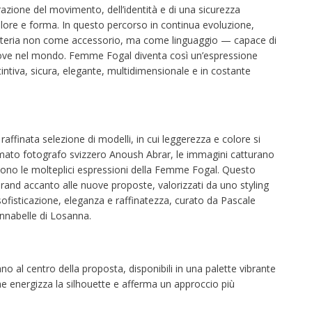
zione del movimento, dell’identità e di una sicurezza
olore e forma. In questo percorso in continua evoluzione,
lzetteria non come accessorio, ma come linguaggio — capace di
uove nel mondo. Femme Fogal diventa così un’espressione
intiva, sicura, elegante, multidimensionale e in costante
affinata selezione di modelli, in cui leggerezza e colore si
mato fotografo svizzero Anoush Abrar, le immagini catturano
ttono le molteplici espressioni della Femme Fogal. Questo
brand accanto alle nuove proposte, valorizzati da uno styling
fisticazione, eleganza e raffinatezza, curato da Pascale
nnabelle di Losanna.
ano al centro della proposta, disponibili in una palette vibrante
he energizza la silhouette e afferma un approccio più