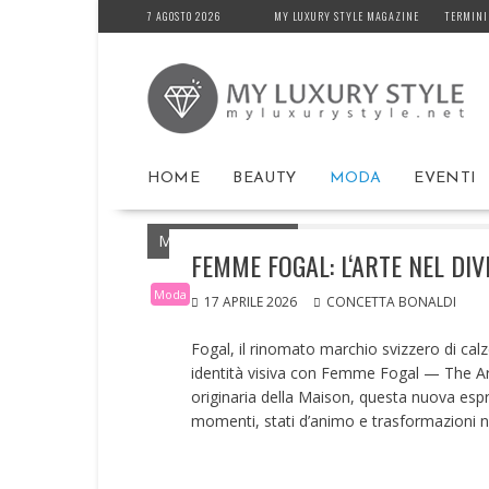
Skip
7 AGOSTO 2026
MY LUXURY STYLE MAGAZINE
TERMINI
to
content
HOME
BEAUTY
MODA
EVENTI
MyLuxuryStyle.net
Home
Moda
FEMM
FEMME FOGAL: L‘ARTE NEL DIV
Moda
17 APRILE 2026
CONCETTA BONALDI
Fogal, il rinomato marchio svizzero di cal
identità visiva con Femme Fogal — The Ar
originaria della Maison, questa nuova espr
momenti, stati d’animo e trasformazioni ne