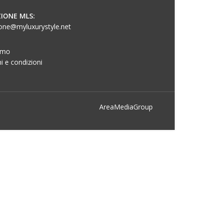
IONE MLS:
one@myluxurystyle.net
amo
i e condizioni
AreaMediaGroup