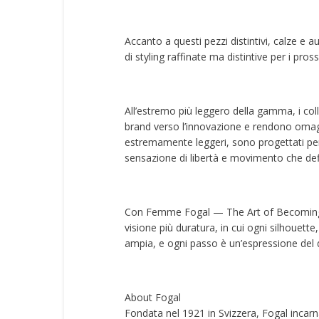
Accanto a questi pezzi distintivi, calze e a
di styling raffinate ma distintive per i pros
All’estremo più leggero della gamma, i col
brand verso l’innovazione e rendono omaggio
estremamente leggeri, sono progettati per r
sensazione di libertà e movimento che defi
Con Femme Fogal — The Art of Becoming, F
visione più duratura, in cui ogni silhouette,
ampia, e ogni passo è un’espressione del d
About Fogal
Fondata nel 1921 in Svizzera, Fogal incarna