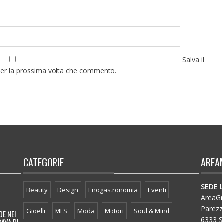
Salva il
per la prossima volta che commento.
CATEGORIE
AREA
N
SEDE 
Beauty
Design
Enogastronomia
Eventi
AreaGro
Parez
Gioelli
MLS
Moda
Motori
Soul & Mind
DE NEI
6333 S
BAVA DI