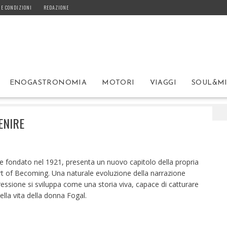
 E CONDIZIONI
REDAZIONE
ENOGASTRONOMIA
MOTORI
VIAGGI
SOUL&M
E FOGAL: L‘ARTE NEL DIVENIRE
ENIRE
ze fondato nel 1921, presenta un nuovo capitolo della propria
t of Becoming. Una naturale evoluzione della narrazione
essione si sviluppa come una storia viva, capace di catturare
lla vita della donna Fogal.