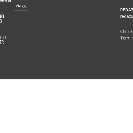
Viaggi
REDAZ
GEL
redazi
O
Chi si
LLO
Termin
TER