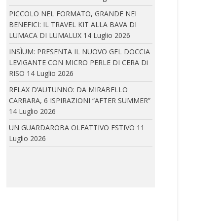
PICCOLO NEL FORMATO, GRANDE NEI
ELEVENTY: PRESENTA IL NUOVO CONCEPT DELLA
BENEFICI: IL TRAVEL KIT ALLA BAVA DI
BOUTIQUE PARIGINA ALL’HOTEL DU LOUVRE
LUMACA DI LUMALUX
14 Luglio 2026
Eleventy inaugura il nuovo concept della
INSÌUM: PRESENTA IL NUOVO GEL DOCCIA
boutique parigina...
LEVIGANTE CON MICRO PERLE DI CERA Di
RISO
14 Luglio 2026
RELAX D’AUTUNNO: DA MIRABELLO
CARRARA, 6 ISPIRAZIONI “AFTER SUMMER”
IRA LANGEVIN A CANNES: IRA LANGEVIN E COCO
ROCHA
14 Luglio 2026
In occasione della 79ª edizione del Festival
UN GUARDAROBA OLFATTIVO ESTIVO
11
di...
Luglio 2026
VALERIA DAMATO: PRESENTA LA COLLEZIONE
SAPORE DI MARE
La nuova Collezione Beachwear di Valeria
Damato si...