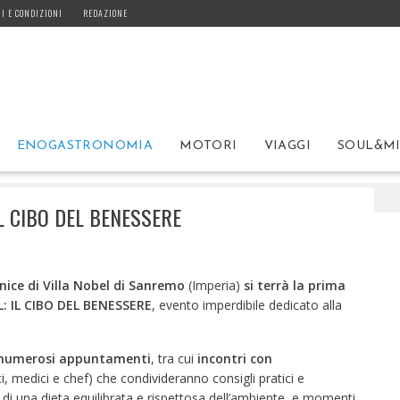
I E CONDIZIONI
REDAZIONE
ENOGASTRONOMIA
MOTORI
VIAGGI
SOUL&M
ia
HEALTH AND FOOD FESTIVAL IL CIBO DEL BENESSERE
L CIBO DEL BENESSERE
ornice di Villa Nobel di Sanremo
(Imperia)
si terrà la prima
: IL CIBO DEL BENESSERE
, evento imperdibile dedicato alla
 numerosi appuntamenti
, tra cui
incontri con
ti, medici e chef) che condivideranno consigli pratici e
 di una dieta equilibrata e rispettosa dell’ambiente, e momenti