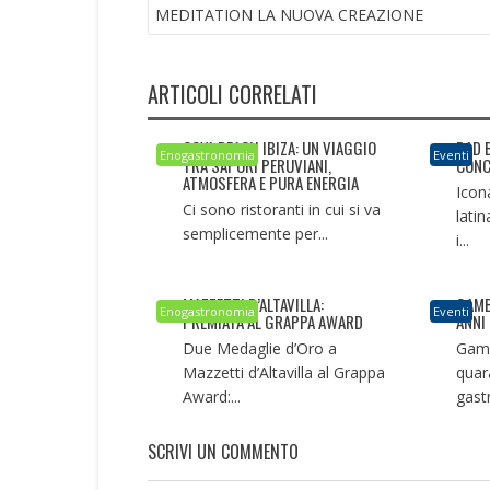
ARTICOLI
MEDITATION LA NUOVA CREAZIONE
ARTICOLI CORRELATI
COYA BEACH IBIZA: UN VIAGGIO
BAD 
Enogastronomia
Eventi
TRA SAPORI PERUVIANI,
CONC
ATMOSFERA E PURA ENERGIA
Icon
Ci sono ristoranti in cui si va
latin
semplicemente per...
i...
MAZZETTI D’ALTAVILLA:
GAMB
Enogastronomia
Eventi
PREMIATA AL GRAPPA AWARD
ANNI
Due Medaglie d’Oro a
Gamb
Mazzetti d’Altavilla al Grappa
quar
Award:...
gast
SCRIVI UN COMMENTO