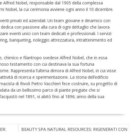
ne Alfred Nobel, responsabile dal 1905 della complessa
emi Nobel, la cui cerimonia avviene ogni anno il 10 dicembre.
enti privati ed aziendali. Un team giovane e dinamico con
 dedica con passione alla cura di ogni dettaglio che lavora
izzare eventi unici con team dedicati e professionali. I servizi
ing, banqueting, noleggio attrezzatura, intrattenimento ed
ale, chimico e filantropo svedese Alfred Nobel, che in essa
amoso testamento con cui destinava la sua fortuna
 nome. Rappresenta l’ultima dimora di Alfred Nobel, in cui visse
attività di ricerca e sperimentazione. La storia dell’edificio
rmacista di Rivoli Pietro Vacchieri fece costruire, su progetto di
ndata da un bellissimo parco di piante pregiate che si
’acquistò nel 1891, vi abitò fino al 1896; anno della sua
ER:
BEAUTY SPA NATURAL RESOURCES: RIGENERATI CON