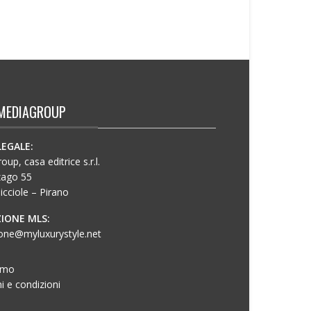
MEDIAGROUP
LEGALE:
up, casa editrice s.r.l.
zago 55
icciole – Pirano
IONE MLS:
one@myluxurystyle.net
amo
i e condizioni