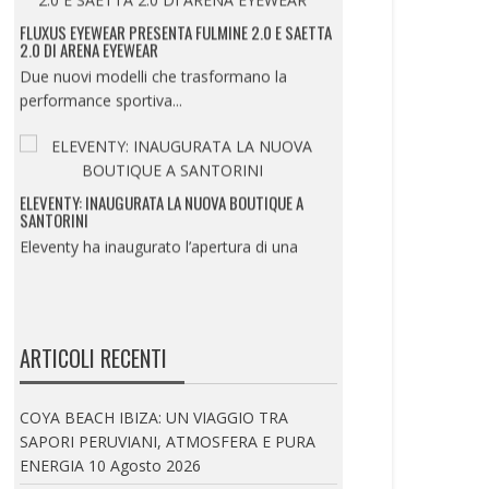
FLUXUS EYEWEAR PRESENTA FULMINE 2.0 E SAETTA
2.0 DI ARENA EYEWEAR
Due nuovi modelli che trasformano la
performance sportiva...
ELEVENTY: INAUGURATA LA NUOVA BOUTIQUE A
SANTORINI
Eleventy ha inaugurato l’apertura di una
nuova boutique...
ARTICOLI RECENTI
ISTITUTO MARANGONI MILANO PRESENTA LA
SUMMER EXPERIENCE
UN’IMMERSIONE NEL MONDO DELLA
COYA BEACH IBIZA: UN VIAGGIO TRA
MODA, DEL BEAUTY E...
SAPORI PERUVIANI, ATMOSFERA E PURA
ENERGIA
10 Agosto 2026