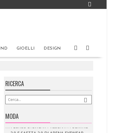
IND
GIOELLI
DESIGN
RICERCA
IRA LANGEVIN: PRESENTA ORIGAMI
La piega diventa linguaggio. L’Haute Couture
incontra architettura,...
MODA