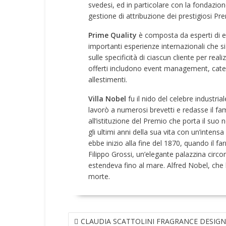
svedesi, ed in particolare con la fondazio
gestione di attribuzione dei prestigiosi Pr
Prime Quality
è composta da esperti di ev
importanti esperienze internazionali che si
sulle specificità di ciascun cliente per real
offerti includono event management, cater
allestimenti.
Villa Nobel
fu il nido del celebre industri
lavorò a numerosi brevetti e redasse il f
all’istituzione del Premio che porta il suo
gli ultimi anni della sua vita con un’intensa 
ebbe inizio alla fine del 1870, quando il fa
Filippo Grossi, un’elegante palazzina circo
estendeva fino al mare. Alfred Nobel, che l
morte.
NAVIGAZIONE
CLAUDIA SCATTOLINI FRAGRANCE DESIGN