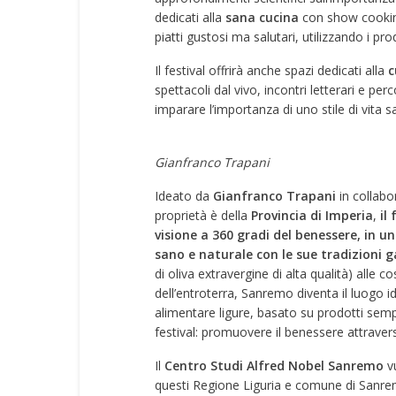
dedicati alla
sana cucina
con show cooking
piatti gustosi ma salutari, utilizzando i prodo
Il festival offrirà anche spazi dedicati alla
c
spettacoli dal vivo, incontri letterari e per
imparare l’importanza di uno stile di vita sa
Gianfranco Trapani
Ideato da
Gianfranco Trapani
in collab
proprietà è della
Provincia di Imperia
,
il 
visione a 360 gradi del benessere, in u
sano e naturale con le sue tradizioni g
di oliva extravergine di alta qualità) alle 
dell’entroterra, Sanremo diventa il luogo id
alimentare ligure, basato su prodotti sempl
festival: promuovere il benessere attravers
Il
Centro Studi Alfred Nobel Sanremo
v
questi Regione Liguria e comune di Sanremo