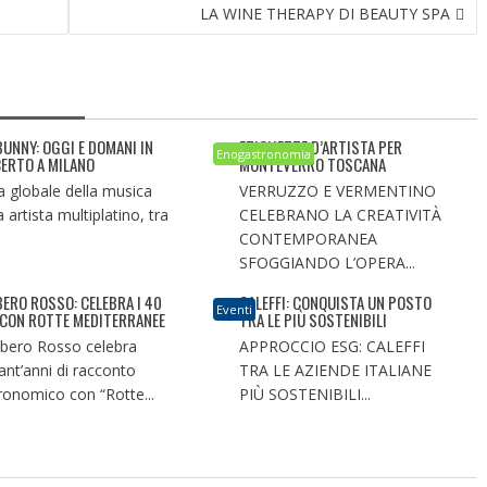
LA WINE THERAPY DI BEAUTY SPA
BUNNY: OGGI E DOMANI IN
ETICHETTE D’ARTISTA PER
Enogastronomia
ERTO A MILANO
MONTEVERRO TOSCANA
a globale della musica
VERRUZZO E VERMENTINO
a artista multiplatino, tra
CELEBRANO LA CREATIVITÀ
CONTEMPORANEA
SFOGGIANDO L’OPERA...
ERO ROSSO: CELEBRA I 40
CALEFFI: CONQUISTA UN POSTO
Eventi
 CON ROTTE MEDITERRANEE
TRA LE PIÙ SOSTENIBILI
ero Rosso celebra
APPROCCIO ESG: CALEFFI
ant’anni di racconto
TRA LE AZIENDE ITALIANE
ronomico con “Rotte...
PIÙ SOSTENIBILI...