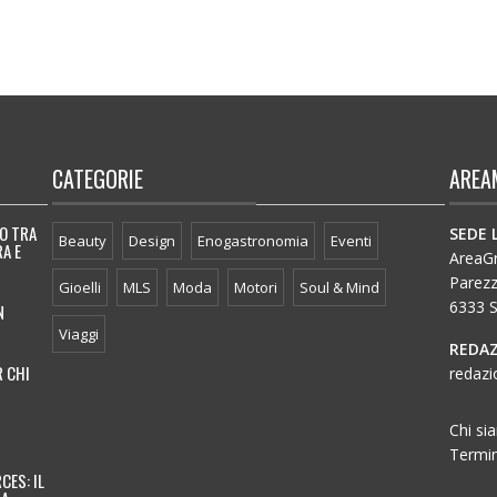
CATEGORIE
AREA
IO TRA
SEDE 
Beauty
Design
Enogastronomia
Eventi
A E
AreaGro
Parez
Gioelli
MLS
Moda
Motori
Soul & Mind
6333 S
N
Viaggi
REDAZ
R CHI
redazi
Chi si
Termin
CES: IL