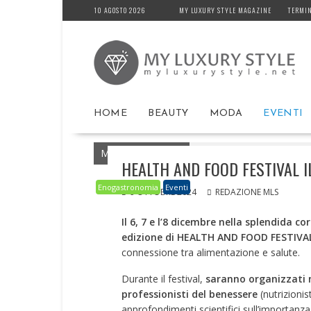
Skip
10 AGOSTO 2026
MY LUXURY STYLE MAGAZINE
TERMIN
to
content
HOME
BEAUTY
MODA
EVENTI
MyLuxuryStyle.net
Home
Enogastronom
HEALTH AND FOOD FESTIVAL I
Enogastronomia
Eventi
9 OTTOBRE 2024
REDAZIONE MLS
Il 6, 7 e l’8 dicembre nella splendida c
edizione di HEALTH AND FOOD FESTIVAL
connessione tra alimentazione e salute.
Durante il festival,
saranno organizzati
professionisti del benessere
(nutrizionis
approfondimenti scientifici sull’importanza