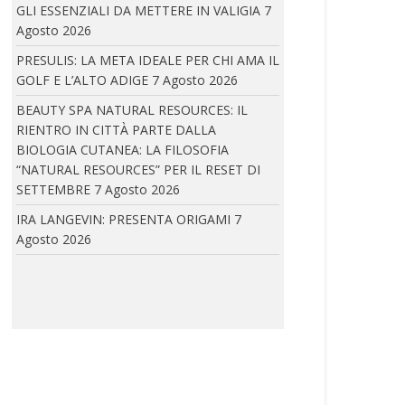
GLI ESSENZIALI DA METTERE IN VALIGIA
7
Agosto 2026
ELEVENTY: PRESENTA IL NUOVO CONCEPT DELLA
PRESULIS: LA META IDEALE PER CHI AMA IL
BOUTIQUE PARIGINA ALL’HOTEL DU LOUVRE
GOLF E L’ALTO ADIGE
7 Agosto 2026
Eleventy inaugura il nuovo concept della
BEAUTY SPA NATURAL RESOURCES: IL
boutique parigina...
RIENTRO IN CITTÀ PARTE DALLA
BIOLOGIA CUTANEA: LA FILOSOFIA
“NATURAL RESOURCES” PER IL RESET DI
SETTEMBRE
7 Agosto 2026
IRA LANGEVIN A CANNES: IRA LANGEVIN E COCO
ROCHA
IRA LANGEVIN: PRESENTA ORIGAMI
7
In occasione della 79ª edizione del Festival
Agosto 2026
di...
IRA LANGEVIN: PRESENTA ORIGAMI
La piega diventa linguaggio. L’Haute Couture
incontra architettura,...