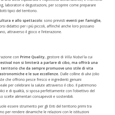
, laboratori e degustazioni, per scoprire come preparare
tti tipici del territorio.
ultura e allo spettacolo
: sono previsti
eventi per famiglie
,
corsi didattici per i più piccoli, affinché anche loro possano
no, attraverso il gioco e l’interazione.
orazione con
Prime Quality
, gestore di
Villa Nobel
la cui
festival non si limiterà a parlare di cibo, ma offrirà una
n territorio che da sempre promuove uno stile di vita
astronomiche e le sue eccellenze.
Dalle colline di ulivi (olio
coste che offrono pesce fresco e ingredienti genuini
eale per celebrare la salute attraverso il cibo. Il patrimonio
ici e di qualità, si sposa perfettamente con l’obiettivo del
o scelte alimentari consapevoli e sostenibili.
uole essere strumento per gli Enti del territorio primi tra
 per rendere dinamiche le relazioni con le istituzioni