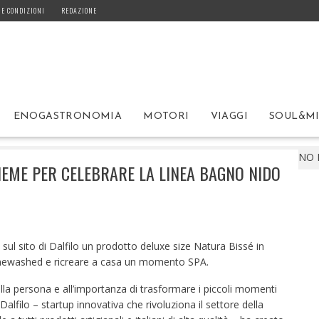
 E CONDIZIONI
REDAZIONE
ENOGASTRONOMIA
MOTORI
VIAGGI
SOUL&M
FILO E NATURA BISSÉ: INSIEME PER CELEBRARE LA LINEA BAGN
SIEME PER CELEBRARE LA LINEA BAGNO NIDO
 sul sito di Dalfilo un prodotto deluxe size Natura Bissé in
onewashed e ricreare a casa un momento SPA.
lla persona e all’importanza di trasformare i piccoli momenti
Dalfilo – startup innovativa che rivoluziona il settore della