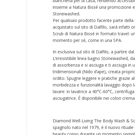
biancheria per la casa, rendendo accessibile 
insieme a Natura Bissé una promozione esc
Stonewashed.
Per qualsiasi prodotto facente parte dell
acquistato sul sito di Dalfilo, sarà infa
Scrub di Natura Bissé in formato travel: u
momento per sé, come in una SPA.
In esclusiva sul sito di Dalfilo, a partire dal
L’irresistibile linea bagno Stonewashed, d
di assorbenza e si asciuga e ti asciuga in 
tridimensionali (Nido d’ape), creata proprio
ordito. Spugne leggere e pratiche grazie a
morbidezza e funzionalità lavaggio dopo lav
lavare: in lavatrice a 40°C-60°C, centrifuga
asciugatrice. È disponibile nei colori crema,
Diamond Well-Living The Body Wash & Scru
spagnolo nato nel 1979, è il nuovo rituale
beauty corpo durante un momento semplice