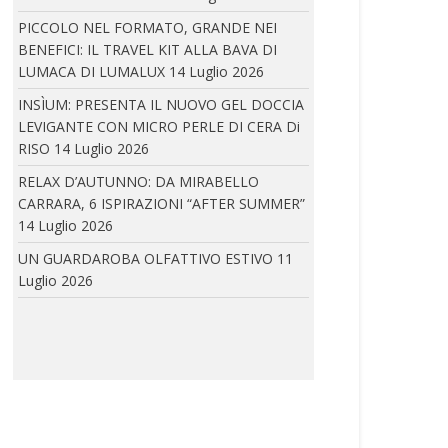
boutique parigina...
PICCOLO NEL FORMATO, GRANDE NEI
BENEFICI: IL TRAVEL KIT ALLA BAVA DI
LUMACA DI LUMALUX
14 Luglio 2026
IRA LANGEVIN A CANNES: IRA LANGEVIN E COCO
INSÌUM: PRESENTA IL NUOVO GEL DOCCIA
ROCHA
LEVIGANTE CON MICRO PERLE DI CERA Di
In occasione della 79ª edizione del Festival
RISO
14 Luglio 2026
di...
RELAX D’AUTUNNO: DA MIRABELLO
CARRARA, 6 ISPIRAZIONI “AFTER SUMMER”
14 Luglio 2026
VALERIA DAMATO: PRESENTA LA COLLEZIONE
UN GUARDAROBA OLFATTIVO ESTIVO
11
SAPORE DI MARE
Luglio 2026
La nuova Collezione Beachwear di Valeria
Damato si...
FLUXUS EYEWEAR PRESENTA FULMINE 2.0 E SAETTA
2.0 DI ARENA EYEWEAR