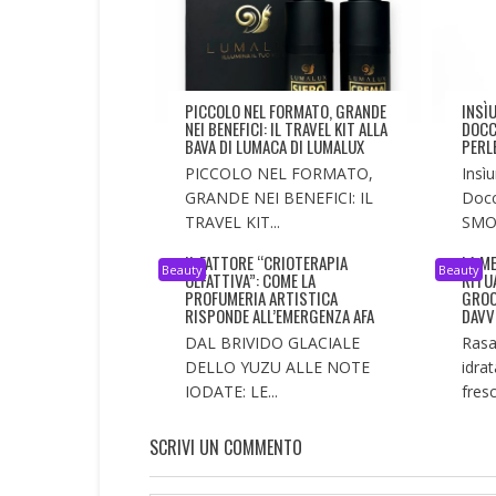
PICCOLO NEL FORMATO, GRANDE
INSÌ
NEI BENEFICI: IL TRAVEL KIT ALLA
DOCC
BAVA DI LUMACA DI LUMALUX
PERLE
PICCOLO NEL FORMATO,
Insì
GRANDE NEI BENEFICI: IL
Docc
TRAVEL KIT...
SMO
IL FATTORE “CRIOTERAPIA
LA M
Beauty
Beauty
OLFATTIVA”: COME LA
RITU
PROFUMERIA ARTISTICA
GROO
RISPONDE ALL’EMERGENZA AFA
DAVV
DAL BRIVIDO GLACIALE
Rasa
DELLO YUZU ALLE NOTE
idra
IODATE: LE...
fresc
SCRIVI UN COMMENTO