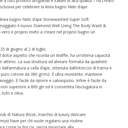
a tutti prodotti artigianali e italiani di alta qualità – ha creato
lusiva per celebrare la linea bagno Nido d’ape
a linea bagno Nido d’ape Stonewashed Super Soft
tti omaggiato il nuovo Diamond Well-Living The Body Wash &
n vero e proprio invito a creare nel proprio bagno un
 25 di giugno al 2 di luglio.
al dolce aspetto che ricorda un Waffle, ha un’ottima capacità
un attimo. La sua struttura ad alveare formata da quadretti
 dall’armatura a cella d’ape, ottenuta dall’intreccio di trama e
l puro cotone da 380 gr/m2. È ultra resistente: mantiene
aggio. È facile da riporre e salvaspazio. Infine è facile da
 non superiore a 800 giri ed è consentita l’asciugatura in
 tufo e oliva.
b di Natura Bissé, marchio di luxury skincare
 must have per chi vuole regalarsi una routine
 come la doccia, senza rinunciare alla