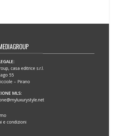
MEDIAGROUP
LEGALE:
up, casa editrice s.r.l.
zago 55
icciole – Pirano
IONE MLS:
one@myluxurystyle.net
amo
i e condizioni