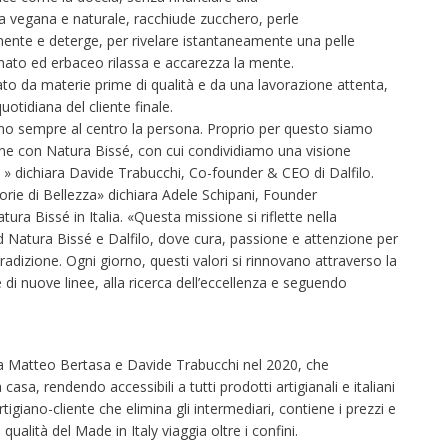
rmula vegana e naturale, racchiude zucchero, perle
amente e deterge, per rivelare istantaneamente una pelle
ato ed erbaceo rilassa e accarezza la mente.
o da materie prime di qualità e da una lavorazione attenta,
otidiana del cliente finale.
o sempre al centro la persona. Proprio per questo siamo
one con Natura Bissé, con cui condividiamo una visione
o » dichiara Davide Trabucchi, Co-founder & CEO di Dalfilo.
torie di Bellezza» dichiara Adele Schipani, Founder
ura Bissé in Italia. «Questa missione si riflette nella
d Natura Bissé e Dalfilo, dove cura, passione e attenzione per
radizione. Ogni giorno, questi valori si rinnovano attraverso la
 di nuove linee, alla ricerca dell’eccellenza e seguendo
da Matteo Bertasa e Davide Trabucchi nel 2020, che
 casa, rendendo accessibili a tutti prodotti artigianali e italiani
rtigiano-cliente che elimina gli intermediari, contiene i prezzi e
 qualità del Made in Italy viaggia oltre i confini.