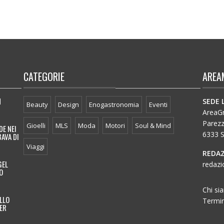
CATEGORIE
AREA
N
SEDE 
Beauty
Design
Enogastronomia
Eventi
AreaGro
Parez
Gioelli
MLS
Moda
Motori
Soul & Mind
DE NEI
6333 S
BAVA DI
Viaggi
REDAZ
GEL
redazi
O
Chi si
LLO
Termin
TER