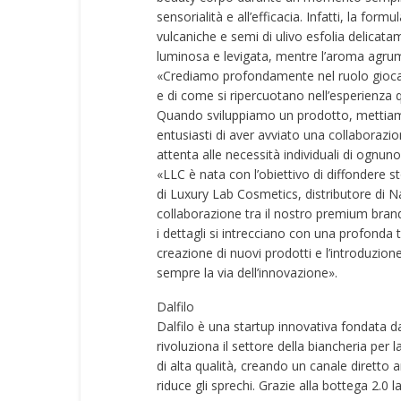
sensorialità e all’efficacia. Infatti, la fo
vulcaniche e semi di ulivo esfolia delicat
luminosa e levigata, mentre l’aroma agrum
«Crediamo profondamente nel ruolo giocat
e di come si ripercuotano nell’esperienza qu
Quando sviluppiamo un prodotto, mettiam
entusiasti di aver avviato una collaborazi
attenta alle necessità individuali di ognun
«LLC è nata con l’obiettivo di diffondere s
di Luxury Lab Cosmetics, distributore di Nat
collaborazione tra il nostro premium bran
i dettagli si intrecciano con una profonda t
creazione di nuovi prodotti e l’introduzione
sempre la via dell’innovazione».
Dalfilo
Dalfilo è una startup innovativa fondata 
rivoluziona il settore della biancheria per la
di alta qualità, creando un canale diretto a
riduce gli sprechi. Grazie alla bottega 2.0 la