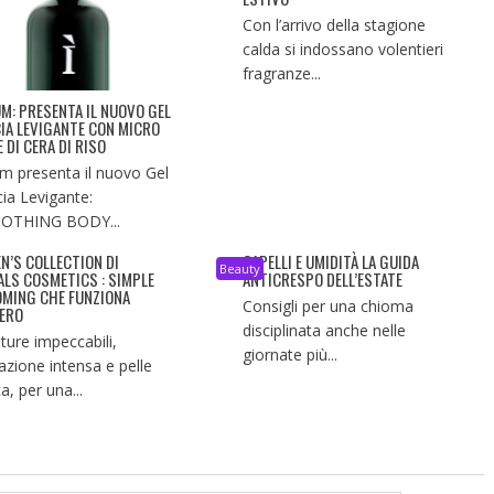
Con l’arrivo della stagione
calda si indossano volentieri
fragranze...
UM: PRESENTA IL NUOVO GEL
IA LEVIGANTE CON MICRO
 DI CERA DI RISO
um presenta il nuovo Gel
ia Levigante:
OTHING BODY...
EN’S COLLECTION DI
CAPELLI E UMIDITÀ LA GUIDA
Beauty
ALS COSMETICS : SIMPLE
ANTICRESPO DELL’ESTATE
MING CHE FUNZIONA
Consigli per una chioma
ERO
disciplinata anche nelle
ture impeccabili,
giornate più...
tazione intensa e pelle
a, per una...