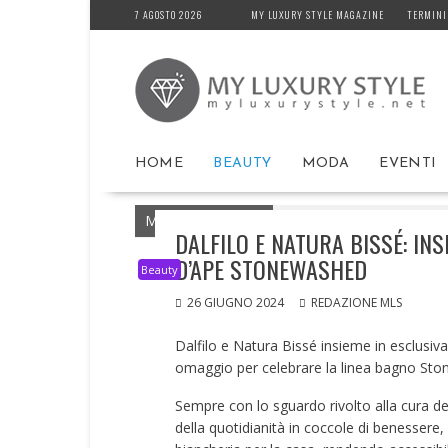
Skip
7 AGOSTO 2026
MY LUXURY STYLE MAGAZINE
TERMINI
to
content
HOME
BEAUTY
MODA
EVENTI
MyLuxuryStyle.net
Home
Beauty
DAL
DALFILO E NATURA BISSÉ: IN
D’APE STONEWASHED
Beauty
26 GIUGNO 2024
REDAZIONE MLS
Dalfilo e Natura Bissé insieme in esclusiva
omaggio per celebrare la linea bagno St
Sempre con lo sguardo rivolto alla cura de
della quotidianità in coccole di benessere, 