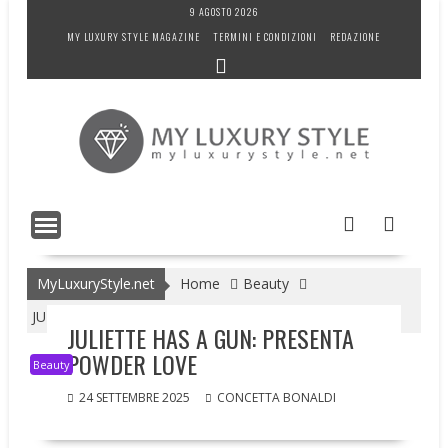
Skip
9 AGOSTO 2026
to
MY LUXURY STYLE MAGAZINE
TERMINI E CONDIZIONI
REDAZIONE
content
MyLuxuryStyle.net
Home
Beauty
JULIETTE HAS A GUN: PRESENTA POWDER LOVE
JULIETTE HAS A GUN: PRESENTA
POWDER LOVE
Beauty
24 SETTEMBRE 2025
CONCETTA BONALDI