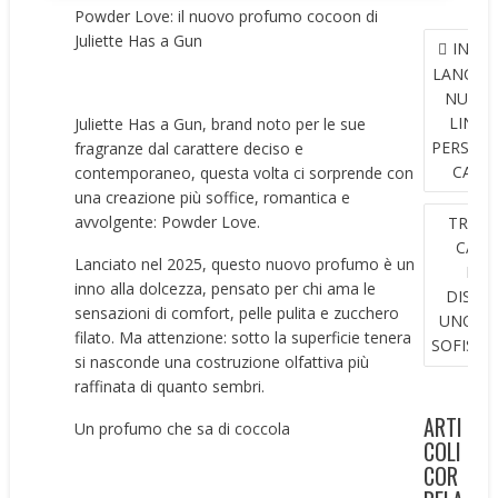
Powder Love: il nuovo profumo cocoon di
NAVIGAZ
Juliette Has a Gun
INSÌU
ARTICOL
LANCIA 
NUOV
LINEA
Juliette Has a Gun, brand noto per le sue
PERSON
fragranze dal carattere deciso e
CARE
contemporaneo, questa volta ci sorprende con
una creazione più soffice, romantica e
avvolgente: Powder Love.
TRUSS
CASA
Lanciato nel 2025, questo nuovo profumo è un
LUS
inno alla dolcezza, pensato per chi ama le
DISCR
sensazioni di comfort, pelle pulita e zucchero
UNO C
filato. Ma attenzione: sotto la superficie tenera
SOFISTI
si nasconde una costruzione olfattiva più
raffinata di quanto sembri.
ARTI
Un profumo che sa di coccola
COLI
COR