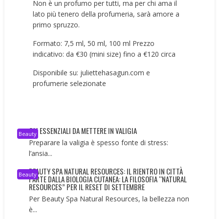
Non è un profumo per tutti, ma per chi ama il
lato più tenero della profumeria, sarà amore a
primo spruzzo.
Formato: 7,5 ml, 50 ml, 100 ml Prezzo
indicativo: da €30 (mini size) fino a €120 circa
Disponibile su:
juliettehasagun.com
e
profumerie selezionate
GLI ESSENZIALI DA METTERE IN VALIGIA
Beauty
Preparare la valigia è spesso fonte di stress:
l’ansia...
BEAUTY SPA NATURAL RESOURCES: IL RIENTRO IN CITTÀ
Beauty
PARTE DALLA BIOLOGIA CUTANEA: LA FILOSOFIA “NATURAL
RESOURCES” PER IL RESET DI SETTEMBRE
Per Beauty Spa Natural Resources, la bellezza non
è...