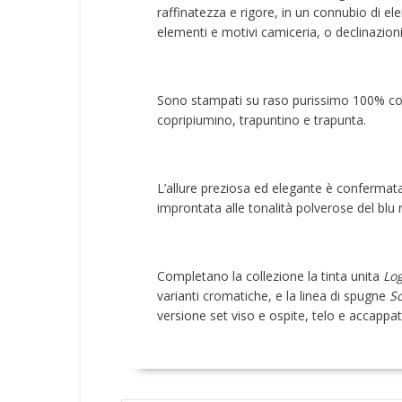
raffinatezza e rigore, in un connubio di 
elementi e motivi camiceria, o declinazion
Sono stampati su raso purissimo 100% cot
copripiumino, trapuntino e trapunta.
L’allure preziosa ed elegante è confermata 
improntata alle tonalità polverose del blu n
Completano la collezione la tinta unita
Log
varianti cromatiche, e la linea di spugne
Sc
versione set viso e ospite, telo e accappat