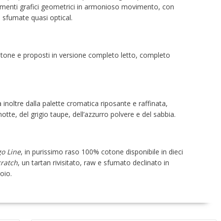
elementi grafici geometrici in armonioso movimento, con
i sfumate quasi optical.
one e proposti in versione completo letto, completo
inoltre dalla palette cromatica riposante e raffinata,
otte, del grigio taupe, dell’azzurro polvere e del sabbia.
o Line
, in purissimo raso 100% cotone disponibile in dieci
ratch
, un tartan rivisitato, raw e sfumato declinato in
oio.