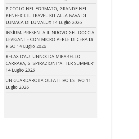
boutique parigina...
PICCOLO NEL FORMATO, GRANDE NEI
BENEFICI: IL TRAVEL KIT ALLA BAVA DI
LUMACA DI LUMALUX
14 Luglio 2026
IRA LANGEVIN A CANNES: IRA LANGEVIN E COCO
INSÌUM: PRESENTA IL NUOVO GEL DOCCIA
ROCHA
LEVIGANTE CON MICRO PERLE DI CERA Di
In occasione della 79ª edizione del Festival
RISO
14 Luglio 2026
di...
RELAX D’AUTUNNO: DA MIRABELLO
CARRARA, 6 ISPIRAZIONI “AFTER SUMMER”
14 Luglio 2026
VALERIA DAMATO: PRESENTA LA COLLEZIONE
UN GUARDAROBA OLFATTIVO ESTIVO
11
SAPORE DI MARE
Luglio 2026
La nuova Collezione Beachwear di Valeria
Damato si...
FLUXUS EYEWEAR PRESENTA FULMINE 2.0 E SAETTA
2.0 DI ARENA EYEWEAR