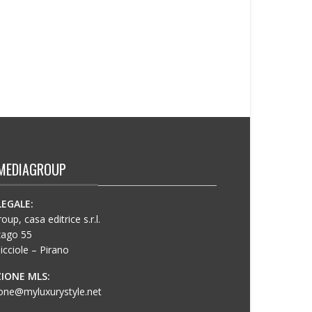
ELEVENTY: PRESENTA IL NUOVO CONCEPT DELLA
BOUTIQUE PARIGINA ALL’HOTEL DU LOUVRE
Eleventy inaugura il nuovo concept della
boutique parigina...
IRA LANGEVIN A CANNES: IRA LANGEVIN E COCO
ROCHA
In occasione della 79ª edizione del Festival
di...
MEDIAGROUP
LEGALE:
VALERIA DAMATO: PRESENTA LA COLLEZIONE
up, casa editrice s.r.l.
SAPORE DI MARE
zago 55
La nuova Collezione Beachwear di Valeria
icciole – Pirano
Damato si...
IONE MLS:
one@myluxurystyle.net