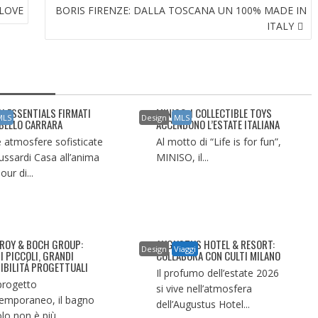
 LOVE
BORIS FIRENZE: DALLA TOSCANA UN 100% MADE IN
ITALY
H ESSENTIALS FIRMATI
MINISO: I COLLECTIBLE TOYS
MLS
Design
MLS
BELLO CARRARA
ACCENDONO L’ESTATE ITALIANA
e atmosfere sofisticate
Al motto di “Life is for fun”,
russardi Casa all’anima
MINISO, il...
ur di...
EROY & BOCH GROUP:
AUGUSTUS HOTEL & RESORT:
Design
Viaggi
I PICCOLI, GRANDI
COLLABORA CON CULTI MILANO
IBILITÁ PROGETTUALI
Il profumo dell’estate 2026
progetto
si vive nell’atmosfera
emporaneo, il bagno
dell’Augustus Hotel...
lo non è più...