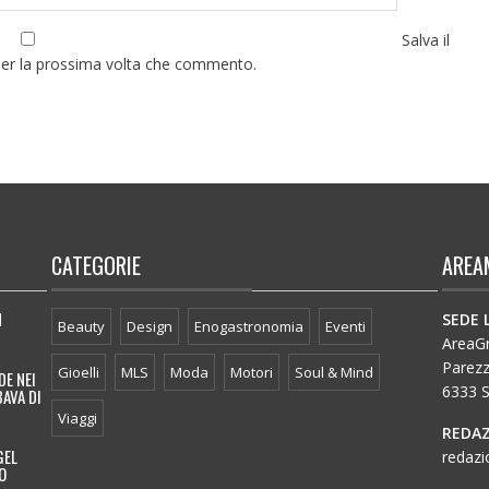
Salva il
per la prossima volta che commento.
CATEGORIE
AREA
N
SEDE 
Beauty
Design
Enogastronomia
Eventi
AreaGro
Parez
Gioelli
MLS
Moda
Motori
Soul & Mind
DE NEI
6333 S
BAVA DI
Viaggi
REDAZ
GEL
redazi
O