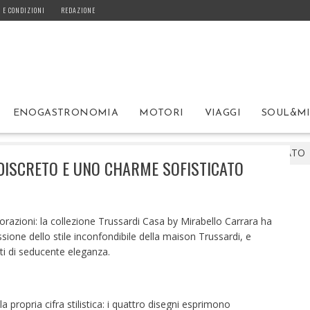
 E CONDIZIONI
REDAZIONE
ENOGASTRONOMIA
MOTORI
VIAGGI
SOUL&M
SSARDI CASA: UN LUSSO DISCRETO E UNO CHARME SOFISTICATO
DISCRETO E UNO CHARME SOFISTICATO
avorazioni: la collezione Trussardi Casa by Mirabello Carrara ha
essione dello stile inconfondibile della maison Trussardi, e
ti di seducente eleganza.
 propria cifra stilistica: i quattro disegni esprimono