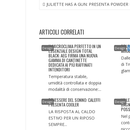
NAVIGAZIONE
JULIETTE HAS A GUN: PRESENTA POWDER
ARTICOLI
ARTICOLI CORRELATI
IL MICROCLIMA PERFETTO IN UN
BEAC
Design
Design
ESSENZIALE DESIGN TOTAL
MIRA
BLACK: AEG FIRMA UNA NUOVA
Dall
GAMMA DI CANTINETTE
DEDICATA AI PIÙ RAFFINATI
di T
INTENDITORI
glamo
Temperatura stabile,
umidità controllata e doppia
modalità di conservazione:...
BENESSERE DEL SONNO: CALEFFI
VILL
Design
Design
PRESENTA COOLER
BAGN
POSS
LA RISPOSTA AL CALDO
Nel 
ESTIVO PER UN RIPOSO
cont
SEMPRE...
picco