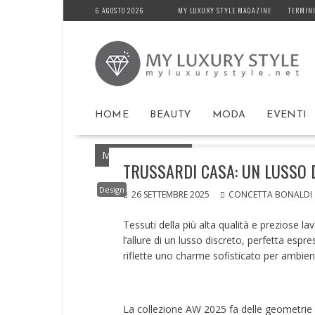
Skip
6 AGOSTO 2026
MY LUXURY STYLE MAGAZINE
TERMINI
to
content
HOME
BEAUTY
MODA
EVENTI
MyLuxuryStyle.net
Home
Design
TRU
TRUSSARDI CASA: UN LUSSO 
Design
26 SETTEMBRE 2025
CONCETTA BONALDI
Tessuti della più alta qualità e preziose l
l’allure di un lusso discreto, perfetta espr
riflette uno charme sofisticato per ambien
La collezione AW 2025 fa delle geometrie la