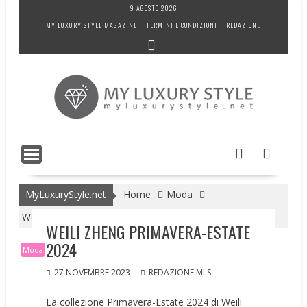
Skip
9 AGOSTO 2026
to
MY LUXURY STYLE MAGAZINE
TERMINI E CONDIZIONI
REDAZIONE
content
MyLuxuryStyle.net
Home
Moda
Weili Zheng Primavera-Estate 2024
WEILI ZHENG PRIMAVERA-ESTATE
2024
Moda
27 NOVEMBRE 2023
REDAZIONE MLS
La collezione Primavera-Estate 2024 di Weili