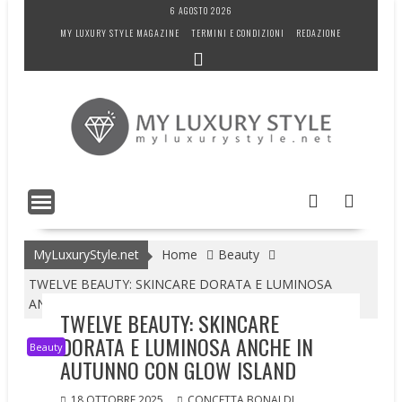
Skip
6 AGOSTO 2026
to
MY LUXURY STYLE MAGAZINE
TERMINI E CONDIZIONI
REDAZIONE
content
MyLuxuryStyle.net
Home
Beauty
TWELVE BEAUTY: SKINCARE DORATA E LUMINOSA
ANCHE IN AUTUNNO CON GLOW ISLAND
TWELVE BEAUTY: SKINCARE
DORATA E LUMINOSA ANCHE IN
Beauty
AUTUNNO CON GLOW ISLAND
18 OTTOBRE 2025
CONCETTA BONALDI