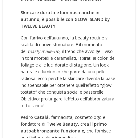
Skincare dorata e luminosa anche in
autunno, è possibile con GLOW ISLAND by
TWELVE BEAUTY
Con l’arrivo dell’autunno, la beauty routine si
scalda di nuove sfumature. È il momento
del
toasty make-up
, il trend che avvolge il viso
in toni morbidi e caramellati, ispirati ai colori del
foliage e alle luci dorate di stagione. Un look
naturale e luminoso che parte da una pelle
radiosa: ecco perché la skincare diventa la base
indispensabile per ottenere quell’effetto “glow
tostato” che conquista social e passerelle.
Obiettivo: prolungare l’effetto dell’abbronzatura
tutto l’anno!
Pedro Catalá
, farmacista, cosmetologo e
fondatore di
Twelve Beauty,
crea
il primo
autoabbronzante funzionale,
che fornisce
una finitura glow immediata