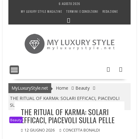
Skip
6 AGOSTO 2026
to
MY LUXURY STYLE MAGAZINE
TERMINI E CONDIZIONI
REDAZIONE
content
MyLuxuryStyle.net
Home
Beauty
THE RITUAL OF KARMA: SOLARI EFFICACI, PIACEVOLI
SULLA PELLE
THE RITUAL OF KARMA: SOLARI
EFFICACI, PIACEVOLI SULLA PELLE
Beauty
12 GIUGNO 2026
CONCETTA BONALDI