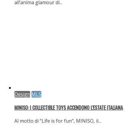
MLS
ANTICA PASTICCERIA CASTINO: TRADIZIONE E CREATIVITÀ IN
FORMA DI COLOMBA
Le creazioni del pastry chef Davide Muro tornano
nella...
Scrivi un commento