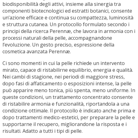
Design
MLS
BEACH ESSENTIALS FIRMATI MIRABELLO CARRARA
Dalle atmosfere sofisticate di Trussardi Casa
all’anima glamour di...