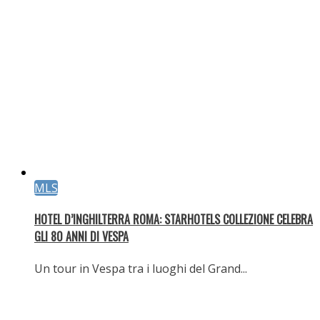
Salva il mio nome, email e sito web in questo browser
per la prossima volta che commento.
Ricerca
Moda
Moda
IRA LANGEVIN: PRESENTA ORIGAMI
La piega diventa linguaggio. L’Haute Couture incontra
architettura,...
Moda