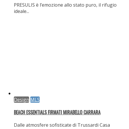
Design
MLS
ELECTROLUX GROUP: AL FUORISALONE CELEBRA L‘ARMONIA
DELL‘ABITARE
Un angolo di Svezia prende vita alla Milano Design...