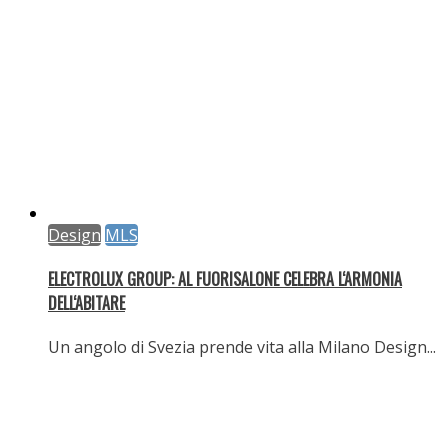
FLUXUS EYEWEAR PRESENTA FULMINE 2.0 E SAETTA 2.0 DI
ARENA EYEWEAR
Due nuovi modelli che trasformano la performance
sportiva...
Moda
ELEVENTY: INAUGURATA LA NUOVA BOUTIQUE A SANTORINI
Eleventy ha inaugurato l’apertura di una nuova
boutique...
Moda
ISTITUTO MARANGONI MILANO PRESENTA LA SUMMER
EXPERIENCE
UN’IMMERSIONE NEL MONDO DELLA MODA, DEL
BEAUTY E...
Moda