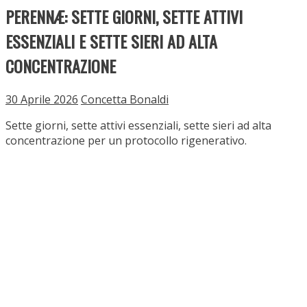
Il rituale dei sette giorni
i. idratare: Acido Ialuronico 2,6% soluzione
ii. sostenere: Collagene 10% soluzione
iii. rigenerare: Peptidi 30% soluzione
iv. nutrire: Provitamina B5 + PP + H + C 22% soluzione