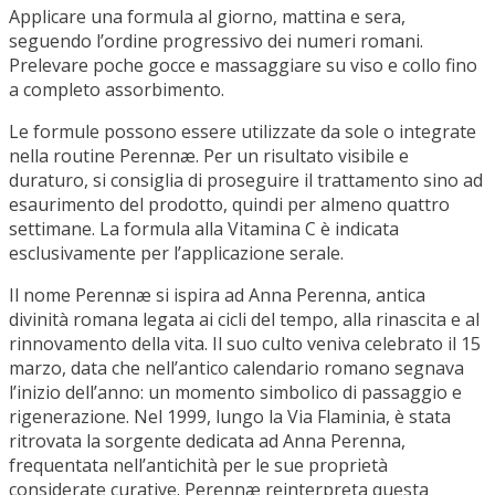
Design
MLS
MINISO: I COLLECTIBLE TOYS ACCENDONO L’ESTATE ITALIANA
Al motto di “Life is for fun”, MINISO, il...