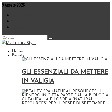
Skip
9 Agosto 2026
to
My Luxury Style magazine
content
Termini e condizioni
Redazione
Home
Beauty
GLI ESSENZIALI DA METTERE
IN VALIGIA