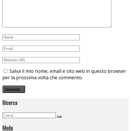
2026
PRESULIS: LA META IDEALE PER CHI AMA IL GOLF E
L’ALTO ADIGE
7 Agosto 2026
BEAUTY SPA NATURAL RESOURCES: IL RIENTRO IN
CITTÀ PARTE DALLA BIOLOGIA CUTANEA: LA
FILOSOFIA “NATURAL RESOURCES” PER IL RESET DI
SETTEMBRE
7 Agosto 2026
IRA LANGEVIN: PRESENTA ORIGAMI
7 Agosto 2026
BAD BUNNY: OGGI E DOMANI IN CONCERTO A
MILANO
17 Luglio 2026