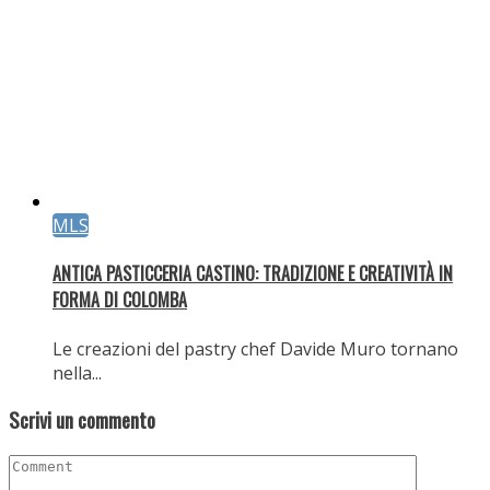
ELEVENTY: PRESENTA IL NUOVO CONCEPT DELLA BOUTIQUE
PARIGINA ALL’HOTEL DU LOUVRE
Eleventy inaugura il nuovo concept della boutique
parigina...
Moda
IRA LANGEVIN A CANNES: IRA LANGEVIN E COCO ROCHA
In occasione della 79ª edizione del Festival di...
Articoli recenti
GLI ESSENZIALI DA METTERE IN VALIGIA
7 Agosto