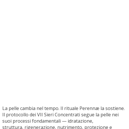
v. proteggere: Ceramidi 3% soluzione
vi. sublimare: Mica Glow Serum
vii. illuminare: Vitamina C 5%
La pelle cambia nel tempo. Il rituale Perennæ la sostiene.
Il protocollo dei VII Sieri Concentrati segue la pelle nei
suoi processi fondamentali — idratazione, struttura,
rigenerazione, nutrimento, protezione e luminosità —
intervenendo in modo mirato e progressivo. Un
trattamento intensivo studiato per sostenere la qualità
della pelle nel tempo, apportando gli attivi essenziali alla
sua vitalità fisiologica. L’elevata concentrazione e la
biodisponibilità degli attivi, insieme alla sinergia tra
componenti biotecnologici ed estratti botanici, consente
un’azione efficace e continua su compattezza, luminosità
e struttura cutanea. Un protocollo formulato secondo i
principi della ricerca Perennæ, che lavora in armonia con i
processi naturali della pelle, accompagnandone
l’evoluzione. Un gesto preciso, espressione della