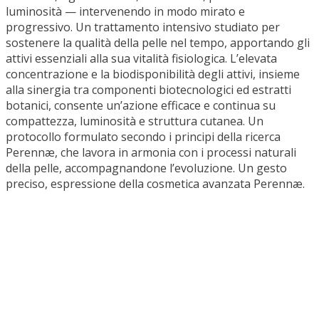
cosmetica avanzata Perennæ.
Ci sono momenti in cui la pelle richiede un intervento
mirato, capace di ristabilirne equilibrio, energia e qualità.
Nei cambi di stagione, nei periodi di maggiore stress,
dopo fasi di affaticamento o esposizioni intense, la pelle
può apparire meno tonica, più spenta, meno uniforme. In
queste condizioni, un trattamento concentrato consente
di ristabilire armonia e funzionalità, riportandola a una
condizione ottimale. Il protocollo è indicato anche prima e
dopo trattamenti medico-estetici, per preparare la pelle e
supportarne il recupero, migliorandone la risposta e i
risultati. Adatto a tutti i tipi di pelle.
Applicare una formula al giorno, mattina e sera,
seguendo l’ordine progressivo dei numeri romani.
Prelevare poche gocce e massaggiare su viso e collo fino
a completo assorbimento.
Le formule possono essere utilizzate da sole o integrate
nella routine Perennæ. Per un risultato visibile e
duraturo, si consiglia di proseguire il trattamento sino ad