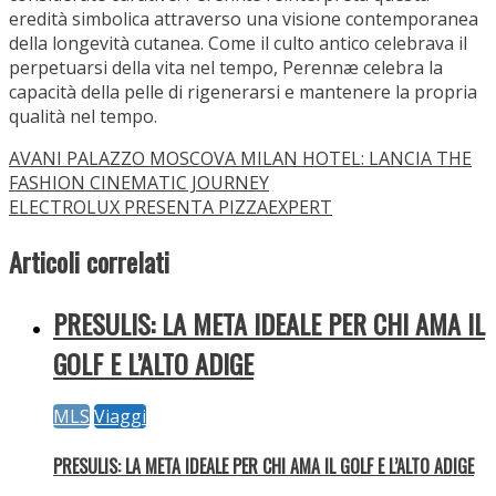
MLS
HOTEL D’INGHILTERRA ROMA: STARHOTELS COLLEZIONE CELEBRA
GLI 80 ANNI DI VESPA
Un tour in Vespa tra i luoghi del Grand...