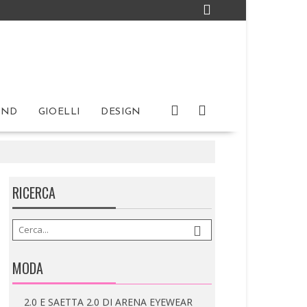
IND
GIOELLI
DESIGN
RICERCA
IRA LANGEVIN: PRESENTA ORIGAMI
La piega diventa linguaggio. L’Haute Couture
incontra architettura,...
MODA