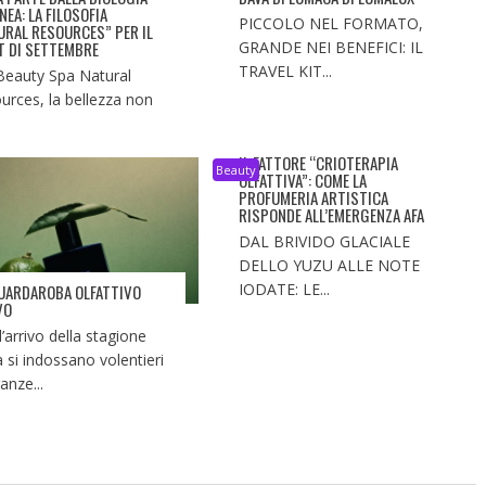
NEA: LA FILOSOFIA
PICCOLO NEL FORMATO,
URAL RESOURCES” PER IL
T DI SETTEMBRE
GRANDE NEI BENEFICI: IL
TRAVEL KIT...
Beauty Spa Natural
urces, la bellezza non
IL FATTORE “CRIOTERAPIA
Beauty
OLFATTIVA”: COME LA
PROFUMERIA ARTISTICA
RISPONDE ALL’EMERGENZA AFA
DAL BRIVIDO GLACIALE
DELLO YUZU ALLE NOTE
IODATE: LE...
UARDAROBA OLFATTIVO
VO
l’arrivo della stagione
a si indossano volentieri
anze...