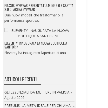
FLUXUS EYEWEAR PRESENTA FULMINE 2.0 E SAETTA
2.0 DI ARENA EYEWEAR
Due nuovi modelli che trasformano la
performance sportiva...
ELEVENTY: INAUGURATA LA NUOVA BOUTIQUE A
SANTORINI
Eleventy ha inaugurato l’apertura di una
nuova boutique...
ISTITUTO MARANGONI MILANO PRESENTA LA
ARTICOLI RECENTI
SUMMER EXPERIENCE
UN’IMMERSIONE NEL MONDO DELLA
GLI ESSENZIALI DA METTERE IN VALIGIA
7
MODA, DEL BEAUTY E...
Agosto 2026
PRESULIS: LA META IDEALE PER CHI AMA IL