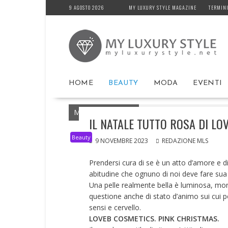
Skip
9 AGOSTO 2026
MY LUXURY STYLE MAGAZINE
TERMINI
to
content
HOME
BEAUTY
MODA
EVENTI
MyLuxuryStyle.net
Home
Beauty
Il N
IL NATALE TUTTO ROSA DI LO
Beauty
9 NOVEMBRE 2023
REDAZIONE MLS
Prendersi cura di se è un atto d’amore e d
abitudine che ognuno di noi deve fare sua
Una pelle realmente bella è luminosa, morb
questione anche di stato d’animo sui cui p
sensi e cervello.
LOVEB COSMETICS. PINK CHRISTMAS.