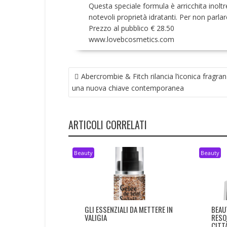
Questa speciale formula è arricchita inolt
notevoli proprietà idratanti. Per non parla
Prezzo al pubblico € 28.50
www.lovebcosmetics.com
NAVIGAZIONE
Abercrombie & Fitch rilancia l’iconica fragran
ARTICOLI
una nuova chiave contemporanea
ARTICOLI CORRELATI
Beauty
Beauty
GLI ESSENZIALI DA METTERE IN
BEAU
VALIGIA
RESO
CITT