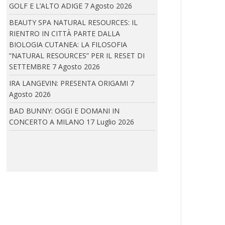
GOLF E L’ALTO ADIGE
7 Agosto 2026
BEAUTY SPA NATURAL RESOURCES: IL
ELEVENTY: PRESENTA IL NUOVO CONCEPT DELLA
RIENTRO IN CITTÀ PARTE DALLA
BOUTIQUE PARIGINA ALL’HOTEL DU LOUVRE
BIOLOGIA CUTANEA: LA FILOSOFIA
Eleventy inaugura il nuovo concept della
“NATURAL RESOURCES” PER IL RESET DI
boutique parigina...
SETTEMBRE
7 Agosto 2026
IRA LANGEVIN: PRESENTA ORIGAMI
7
Agosto 2026
IRA LANGEVIN A CANNES: IRA LANGEVIN E COCO
BAD BUNNY: OGGI E DOMANI IN
ROCHA
CONCERTO A MILANO
17 Luglio 2026
In occasione della 79ª edizione del Festival
di...
IRA LANGEVIN: PRESENTA ORIGAMI
La piega diventa linguaggio. L’Haute Couture
incontra architettura,...