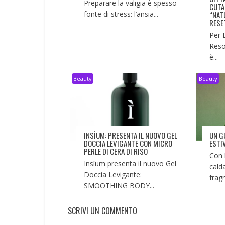
Preparare la valigia è spesso
CUTA
fonte di stress: l’ansia...
“NAT
RESE
Per 
Reso
è...
Beauty
Beauty
INSÌUM: PRESENTA IL NUOVO GEL
UN G
DOCCIA LEVIGANTE CON MICRO
ESTI
PERLE DI CERA DI RISO
Con 
Insìum presenta il nuovo Gel
cald
Doccia Levigante:
fragr
SMOOTHING BODY...
SCRIVI UN COMMENTO