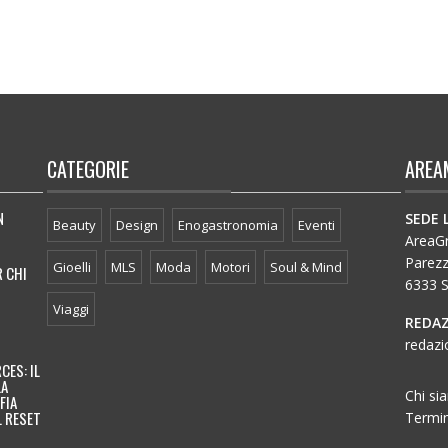
CATEGORIE
AREA
N
SEDE 
Beauty
Design
Enogastronomia
Eventi
AreaGro
Parez
Gioelli
MLS
Moda
Motori
Soul & Mind
R CHI
6333 S
Viaggi
REDAZ
redazi
CES: IL
LA
Chi si
FIA
L RESET
Termin