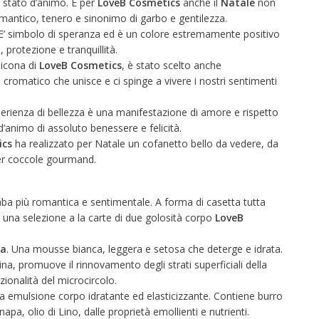
no stato d’animo. E per
LoveB Cosmetics
anche il
Natale
non
romantico, tenero e sinonimo di garbo e gentilezza.
ra. E’ simbolo di speranza ed è un colore estremamente positivo
 protezione e tranquillità.
-icona di
LoveB Cosmetics
, è stato scelto anche
 cromatico che unisce e ci spinge a vivere i nostri sentimenti
rienza di bellezza è una manifestazione di amore e rispetto
d’animo di assoluto benessere e felicità.
ics
ha realizzato per Natale un cofanetto bello da vedere, da
 per coccole gourmand.
aba più romantica e sentimentale. A forma di casetta tutta
 una selezione a la carte di due golosità corpo
LoveB
ia
. Una mousse bianca, leggera e setosa che deterge e idrata.
lina, promuove il rinnovamento degli strati superficiali della
ionalità del microcircolo.
 emulsione corpo idratante ed elasticizzante. Contiene burro
napa, olio di Lino, dalle proprietà emollienti e nutrienti.