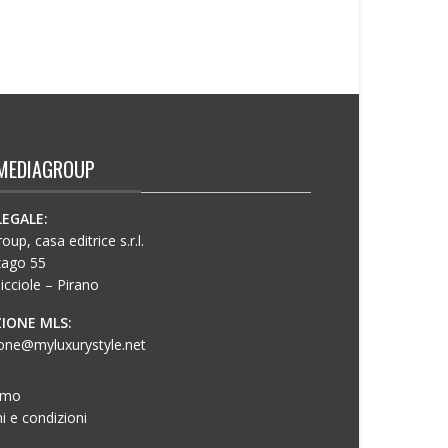
MEDIAGROUP
LEGALE:
up, casa editrice s.r.l.
zago 55
icciole – Pirano
IONE MLS:
one@myluxurystyle.net
amo
i e condizioni