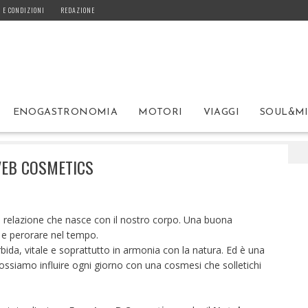
 E CONDIZIONI
REDAZIONE
ENOGASTRONOMIA
MOTORI
VIAGGI
SOUL&M
atale tutto rosa di LoveB Cosmetics
VEB COSMETICS
i relazione che nasce con il nostro corpo. Una buona
 e perorare nel tempo.
ida, vitale e soprattutto in armonia con la natura. Ed è una
ossiamo influire ogni giorno con una cosmesi che solletichi