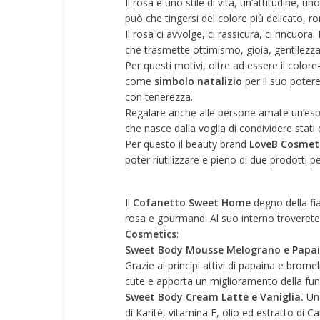
Il rosa è uno stile di vita, un’attitudine, u
può che tingersi del colore più delicato, 
Il rosa ci avvolge, ci rassicura, ci rincuo
che trasmette ottimismo, gioia, gentilezza,
Per questi motivi, oltre ad essere il colore
come
simbolo natalizio
per il suo potere
con tenerezza.
Regalare anche alle persone amate un’espe
che nasce dalla voglia di condividere stati 
Per questo il beauty brand
LoveB Cosmet
poter riutilizzare e pieno di due prodotti
Il
Cofanetto Sweet Home
degno della fi
rosa e gourmand. Al suo interno troverete
Cosmetics
:
Sweet Body Mousse Melograno e Papa
Grazie ai principi attivi di papaina e brome
cute e apporta un miglioramento della funz
Sweet Body Cream Latte e Vaniglia.
Una
di Karité, vitamina E, olio ed estratto di Ca