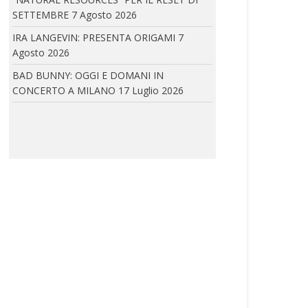
SETTEMBRE
7 Agosto 2026
IRA LANGEVIN: PRESENTA ORIGAMI
7
Agosto 2026
ISTITUTO MARANGONI MILANO PRESENTA LA
BAD BUNNY: OGGI E DOMANI IN
SUMMER EXPERIENCE
CONCERTO A MILANO
17 Luglio 2026
UN’IMMERSIONE NEL MONDO DELLA
MODA, DEL BEAUTY E...
ELEVENTY: PRESENTA IL NUOVO CONCEPT DELLA
BOUTIQUE PARIGINA ALL’HOTEL DU LOUVRE