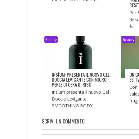
“NAT
RESE
Per 
Reso
è...
Beauty
Beauty
INSÌUM: PRESENTA IL NUOVO GEL
UN G
DOCCIA LEVIGANTE CON MICRO
ESTI
PERLE DI CERA DI RISO
Con 
Insìum presenta il nuovo Gel
cald
Doccia Levigante:
fragr
SMOOTHING BODY...
SCRIVI UN COMMENTO