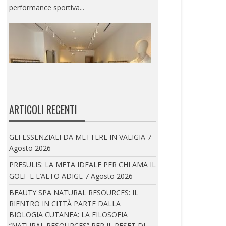
ARTICOLI RECENTI
ELEVENTY: INAUGURATA LA NUOVA BOUTIQUE A
SANTORINI
GLI ESSENZIALI DA METTERE IN VALIGIA
7
Eleventy ha inaugurato l’apertura di una
Agosto 2026
nuova boutique...
PRESULIS: LA META IDEALE PER CHI AMA IL
GOLF E L’ALTO ADIGE
7 Agosto 2026
BEAUTY SPA NATURAL RESOURCES: IL
RIENTRO IN CITTÀ PARTE DALLA
BIOLOGIA CUTANEA: LA FILOSOFIA
“NATURAL RESOURCES” PER IL RESET DI