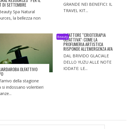
URAL RESOURCES” PER IL
T DI SETTEMBRE
GRANDE NEI BENEFICI: IL
TRAVEL KIT...
Beauty Spa Natural
urces, la bellezza non
IL FATTORE “CRIOTERAPIA
Beauty
OLFATTIVA”: COME LA
PROFUMERIA ARTISTICA
RISPONDE ALL’EMERGENZA AFA
DAL BRIVIDO GLACIALE
DELLO YUZU ALLE NOTE
IODATE: LE...
UARDAROBA OLFATTIVO
VO
l’arrivo della stagione
a si indossano volentieri
anze...