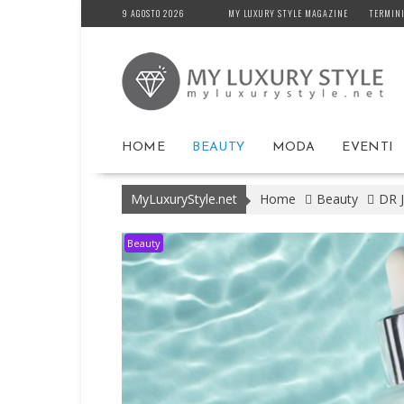
Skip
9 AGOSTO 2026
MY LUXURY STYLE MAGAZINE
TERMINI
to
content
HOME
BEAUTY
MODA
EVENTI
MyLuxuryStyle.net
Home
Beauty
DR 
Beauty