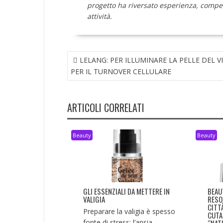
progetto ha riversato esperienza, compet
attività.
NAVIGAZIONE
LELANG: PER ILLUMINARE LA PELLE DEL V
ARTICOLI
PER IL TURNOVER CELLULARE
ARTICOLI CORRELATI
Beauty
Beauty
GLI ESSENZIALI DA METTERE IN
BEAU
VALIGIA
RESO
CITT
Preparare la valigia è spesso
CUTA
fonte di stress: l’ansia...