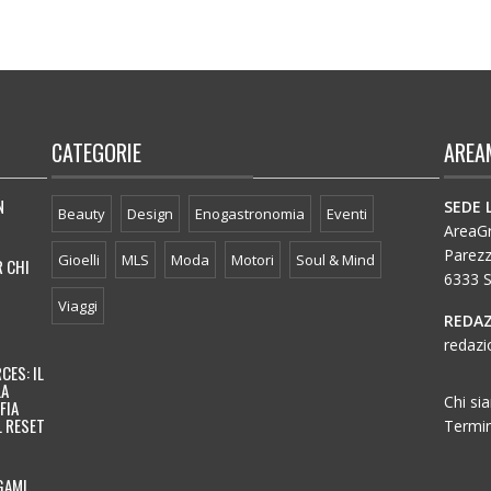
CATEGORIE
AREA
N
SEDE 
Beauty
Design
Enogastronomia
Eventi
AreaGro
Parez
Gioelli
MLS
Moda
Motori
Soul & Mind
R CHI
6333 S
Viaggi
REDAZ
redazi
CES: IL
LA
Chi si
FIA
L RESET
Termin
GAMI