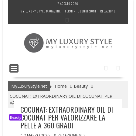
Skip
7 AGOSTO 2026
to
MY LUXURY STYLE MAGAZINE
TERMINI E CONDIZIONI
REDAZIONE
content
MyLuxuryStyle.net
Home
Beauty
COCUNAT: EXTRAORDINARY OIL DI COCUNAT PER
VALORIZZARE LA PELLE A 360 GRADI
COCUNAT: EXTRAORDINARY OIL DI
COCUNAT PER VALORIZZARE LA
Beauty
PELLE A 360 GRADI
2 MARZO 2026
REDAZIONE MLS