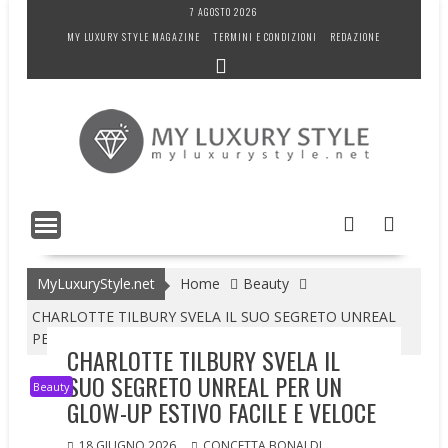
Skip
7 AGOSTO 2026
to
MY LUXURY STYLE MAGAZINE
TERMINI E CONDIZIONI
REDAZIONE
content
MyLuxuryStyle.net
Home
Beauty
CHARLOTTE TILBURY SVELA IL SUO SEGRETO UNREAL
PER UN GLOW-UP ESTIVO FACILE E VELOCE
CHARLOTTE TILBURY SVELA IL
SUO SEGRETO UNREAL PER UN
Beauty
GLOW-UP ESTIVO FACILE E VELOCE
18 GIUGNO 2026
CONCETTA BONALDI