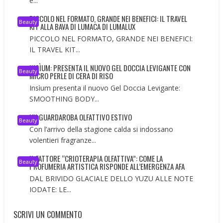
è...
PICCOLO NEL FORMATO, GRANDE NEI BENEFICI: IL TRAVEL
Beauty
KIT ALLA BAVA DI LUMACA DI LUMALUX
PICCOLO NEL FORMATO, GRANDE NEI BENEFICI:
IL TRAVEL KIT...
INSÌUM: PRESENTA IL NUOVO GEL DOCCIA LEVIGANTE CON
Beauty
MICRO PERLE DI CERA DI RISO
Insìum presenta il nuovo Gel Doccia Levigante:
SMOOTHING BODY...
UN GUARDAROBA OLFATTIVO ESTIVO
Beauty
Con l’arrivo della stagione calda si indossano
volentieri fragranze...
IL FATTORE “CRIOTERAPIA OLFATTIVA”: COME LA
Beauty
PROFUMERIA ARTISTICA RISPONDE ALL’EMERGENZA AFA
DAL BRIVIDO GLACIALE DELLO YUZU ALLE NOTE
IODATE: LE...
SCRIVI UN COMMENTO