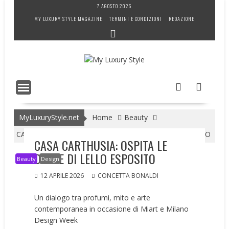
Skip
7 AGOSTO 2026
to
MY LUXURY STYLE MAGAZINE
TERMINI E CONDIZIONI
REDAZIONE
content
MyLuxuryStyle.net
Home
Beauty
CASA CARTHUSIA: OSPITA LE OPERE DI LELLO ESPOSITO
CASA CARTHUSIA: OSPITA LE
OPERE DI LELLO ESPOSITO
Beauty
Design
12 APRILE 2026
CONCETTA BONALDI
Un dialogo tra profumi, mito e arte
contemporanea in occasione di Miart e Milano
Design Week