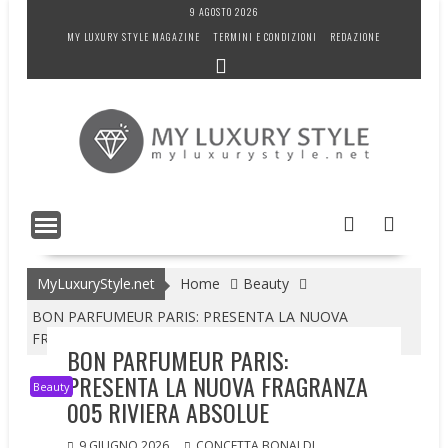
Skip
9 AGOSTO 2026
to
MY LUXURY STYLE MAGAZINE
TERMINI E CONDIZIONI
REDAZIONE
content
MyLuxuryStyle.net
Home
Beauty
BON PARFUMEUR PARIS: PRESENTA LA NUOVA
FRAGRANZA 005 RIVIERA ABSOLUE
BON PARFUMEUR PARIS:
PRESENTA LA NUOVA FRAGRANZA
Beauty
005 RIVIERA ABSOLUE
9 GIUGNO 2026
CONCETTA BONALDI