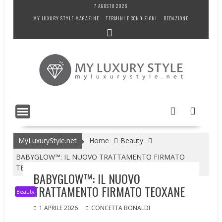
Skip
7 AGOSTO 2026
to
MY LUXURY STYLE MAGAZINE
TERMINI E CONDIZIONI
REDAZIONE
content
MyLuxuryStyle.net
Home
Beauty
BABYGLOW™: IL NUOVO TRATTAMENTO FIRMATO
TEOXANE
BABYGLOW™: IL NUOVO
TRATTAMENTO FIRMATO TEOXANE
Beauty
1 APRILE 2026
CONCETTA BONALDI