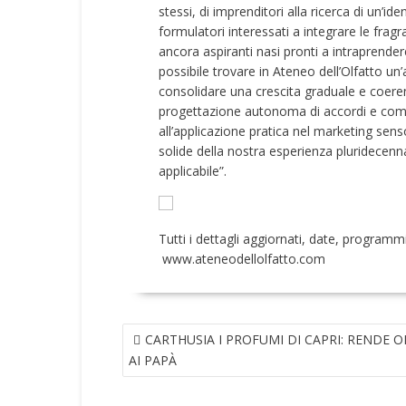
stessi, di imprenditori alla ricerca di un’ide
formulatori interessati a integrare le fra
ancora aspiranti nasi pronti a intraprende
possibile trovare in Ateneo dell’Olfatto 
consolidare una crescita graduale e coeren
progettazione autonoma di accordi e compo
all’applicazione pratica nel marketing senso
solide della nostra esperienza pluridecen
applicabile”.
Tutti i dettagli aggiornati, date, programmi
www.ateneodellolfatto.com
NAVIGAZIONE
CARTHUSIA I PROFUMI DI CAPRI: RENDE 
ARTICOLI
AI PAPÀ