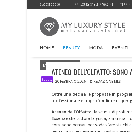
Skip
8 AGOSTO 2026
MY LUXURY STYLE MAGAZINE
TERMINI
to
content
HOME
BEAUTY
MODA
EVENTI
MyLuxuryStyle.net
Home
Beauty
ATE
ATENEO DELL’OLFATTO: SONO A
Beauty
20 FEBBRAIO 2026
REDAZIONE MLS
Oltre una decina le proposte in progr
professionale e approfondimenti per g
Ateneo dell’Olfatto
, la scuola di profum
Essenze
che tuttora la guida, annuncia il
c
corsi sono pensati per soddisfare sia chi 
per coloro che desiderano trasformare que