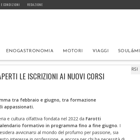
 E CONDIZIONI
REDAZIONE
ENOGASTRONOMIA
MOTORI
VIAGGI
SOUL&M
NEO DELL’OLFATTO: SONO APERTI LE ISCRIZIONI AI NUOVI CORSI
PERTI LE ISCRIZIONI AI NUOVI CORSI
amma tra febbraio e giugno, tra formazione
li appassionati.
eria e cultura olfattiva fondata nel 2022 da
Farotti
alendario formativo in programma fino a fine giugno
. I
desidera avvicinarsi al mondo del profumo per passione, sia
sto interesse in professione, e ancora per chi ha necessità di