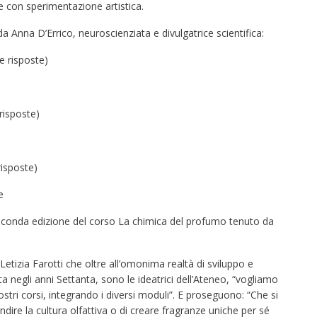
e con sperimentazione artistica.
a Anna D’Errico, neuroscienziata e divulgatrice scientifica:
e risposte)
risposte)
isposte)
e
econda edizione del corso La chimica del profumo tenuto da
etizia Farotti che oltre all’omonima realtà di sviluppo e
ta negli anni Settanta, sono le ideatrici dell’Ateneo, “vogliamo
ostri corsi, integrando i diversi moduli”. E proseguono: “Che si
ndire la cultura olfattiva o di creare fragranze uniche per sé