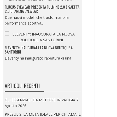
FLUXUS EYEWEAR PRESENTA FULMINE 2.0 E SAETTA
2.0 DI ARENA EYEWEAR
Due nuovi modelli che trasformano la
performance sportiva...
ELEVENTY: INAUGURATA LA NUOVA BOUTIQUE A
SANTORINI
Eleventy ha inaugurato l’apertura di una
nuova boutique...
ISTITUTO MARANGONI MILANO PRESENTA LA
ARTICOLI RECENTI
SUMMER EXPERIENCE
UN’IMMERSIONE NEL MONDO DELLA
GLI ESSENZIALI DA METTERE IN VALIGIA
7
MODA, DEL BEAUTY E...
Agosto 2026
PRESULIS: LA META IDEALE PER CHI AMA IL