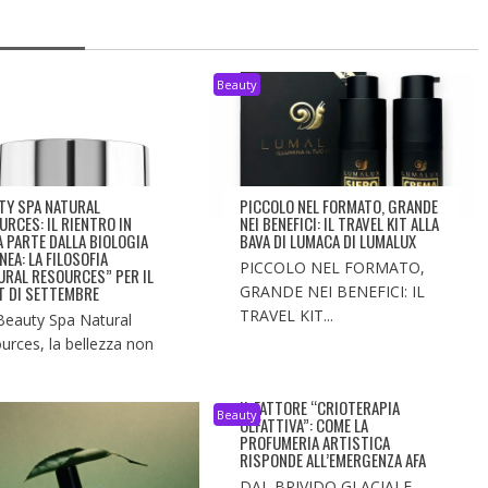
Beauty
TY SPA NATURAL
PICCOLO NEL FORMATO, GRANDE
URCES: IL RIENTRO IN
NEI BENEFICI: IL TRAVEL KIT ALLA
À PARTE DALLA BIOLOGIA
BAVA DI LUMACA DI LUMALUX
NEA: LA FILOSOFIA
PICCOLO NEL FORMATO,
URAL RESOURCES” PER IL
T DI SETTEMBRE
GRANDE NEI BENEFICI: IL
TRAVEL KIT...
Beauty Spa Natural
urces, la bellezza non
IL FATTORE “CRIOTERAPIA
Beauty
OLFATTIVA”: COME LA
PROFUMERIA ARTISTICA
RISPONDE ALL’EMERGENZA AFA
DAL BRIVIDO GLACIALE