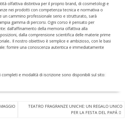
ntità olfattiva distintiva per il proprio brand, di cosmetologi e
granze nei prodotti con competenza tecnica e normativa o
re un cammino professionale serio e strutturato, sarà
un’ampia gamma di percorsi. Ogni corso è pensato per
te: dall’affinamento della memoria olfattiva alla
sizioni, dalla comprensione scientifica delle materie prime
riale.. Il nostro obiettivo è semplice e ambizioso, con le basi
nale: fornire una conoscenza autentica e immediatamente
 completi e modalità di iscrizione sono disponibili sul sito:
OMAGGIO
TEATRO FRAGRANZE UNICHE: UN REGALO UNICO
PER LA FESTA DEL PAPÁ