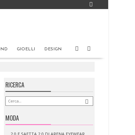
IND
GIOELLI
DESIGN
RICERCA
IRA LANGEVIN: PRESENTA ORIGAMI
La piega diventa linguaggio. L’Haute Couture
incontra architettura,...
MODA