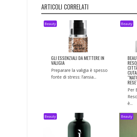
ARTICOLI CORRELATI
Beauty
Beauty
GLI ESSENZIALI DA METTERE IN
BEAU
VALIGIA
RESO
CITT
Preparare la valigia è spesso
CUTA
fonte di stress: l’ansia...
“NAT
RESE
Per 
Reso
è...
Beauty
Beauty