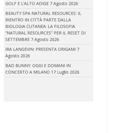
GOLF E L’ALTO ADIGE
7 Agosto 2026
BEAUTY SPA NATURAL RESOURCES: IL
ELEVENTY: PRESENTA IL NUOVO CONCEPT DELLA
BOUTIQUE PARIGINA ALL’HOTEL DU LOUVRE
RIENTRO IN CITTÀ PARTE DALLA
BIOLOGIA CUTANEA: LA FILOSOFIA
Eleventy inaugura il nuovo concept della
“NATURAL RESOURCES” PER IL RESET DI
boutique parigina...
SETTEMBRE
7 Agosto 2026
IRA LANGEVIN: PRESENTA ORIGAMI
7
Agosto 2026
IRA LANGEVIN A CANNES: IRA LANGEVIN E COCO
BAD BUNNY: OGGI E DOMANI IN
ROCHA
CONCERTO A MILANO
17 Luglio 2026
In occasione della 79ª edizione del Festival
di...
IRA LANGEVIN: PRESENTA ORIGAMI
La piega diventa linguaggio. L’Haute Couture
incontra architettura,...