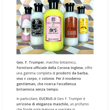
Geo. F. Trumper
, marchio britannico,
fornitore ufficiale della Corona Inglese
, offre
una gamma completa di
prodotti da barba
,
viso
e
corpo
, e
colonie.
Per il moderno
gentleman, che ricerca l’eccellenza
britannica senza tempo.
In particolare,
EUCRUS
di Geo F. Trumper è
un’icona di eleganza maschile,
un profumo
che fonde note legnose e speziate in