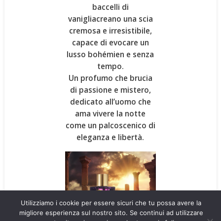
baccelli di
vaniglia
creano una scia
cremosa e irresistibile,
capace di evocare un
lusso bohémien e senza
tempo.
Un profumo che brucia
di passione e mistero,
dedicato all’uomo che
ama vivere la notte
come un palcoscenico di
eleganza e libertà
.
Utilizziamo i cookie per essere sicuri che tu possa avere la
migliore esperienza sul nostro sito. Se continui ad utilizzare