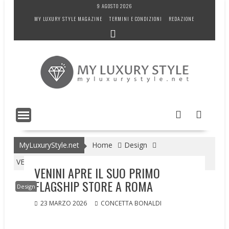
Skip
9 AGOSTO 2026
to
MY LUXURY STYLE MAGAZINE
TERMINI E CONDIZIONI
REDAZIONE
content
MyLuxuryStyle.net
Home
Design
VENINI APRE IL SUO PRIMO FLAGSHIP STORE A ROMA
VENINI APRE IL SUO PRIMO
FLAGSHIP STORE A ROMA
Design
23 MARZO 2026
CONCETTA BONALDI