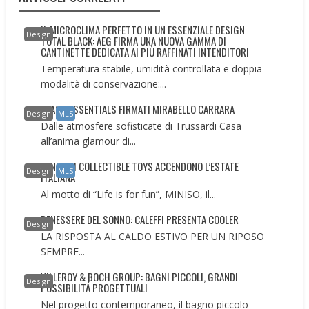
IL MICROCLIMA PERFETTO IN UN ESSENZIALE DESIGN
Design
TOTAL BLACK: AEG FIRMA UNA NUOVA GAMMA DI
CANTINETTE DEDICATA AI PIÙ RAFFINATI INTENDITORI
Temperatura stabile, umidità controllata e doppia
modalità di conservazione:...
BEACH ESSENTIALS FIRMATI MIRABELLO CARRARA
Design
MLS
Dalle atmosfere sofisticate di Trussardi Casa
all’anima glamour di...
MINISO: I COLLECTIBLE TOYS ACCENDONO L’ESTATE
Design
MLS
ITALIANA
Al motto di “Life is for fun”, MINISO, il...
BENESSERE DEL SONNO: CALEFFI PRESENTA COOLER
Design
LA RISPOSTA AL CALDO ESTIVO PER UN RIPOSO
SEMPRE...
VILLEROY & BOCH GROUP: BAGNI PICCOLI, GRANDI
Design
POSSIBILITÁ PROGETTUALI
Nel progetto contemporaneo, il bagno piccolo