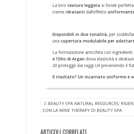
La loro
texture leggera
si fonde perfett
creme
idratanti
dall’effetto
uniformant
Disponibili in due tonalità
, per soddisfa
una
copertura modulabile per adattarsi a
La formulazione arricchita con ingredienti 
e
l’
Olio di Argan
dona elasticità e idratazi
20 protegge dai raggi UV prevenendo il fo
Il risultato? Un incarnato
uniforme e se
NAVIGAZIONE
BEAUTY SPA NATURAL RESOURCES: RIGEN
ARTICOLI
CON LA WINE THERAPY DI BEAUTY SPA
ARTICOLI CORRELATI