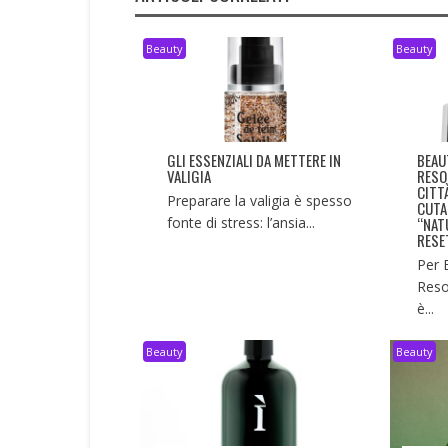
Beauty
Beauty
GLI ESSENZIALI DA METTERE IN
BEAU
VALIGIA
RESO
CITT
Preparare la valigia è spesso
CUTA
fonte di stress: l’ansia...
“NAT
RESE
Per 
Reso
è...
Beauty
Beauty