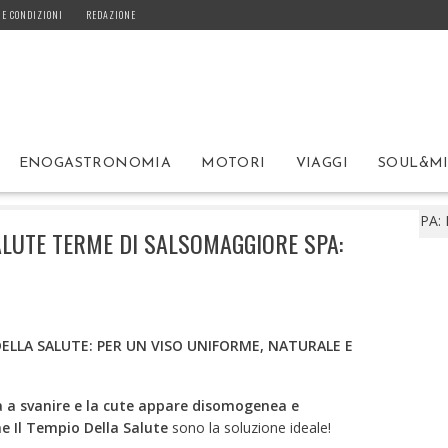
 E CONDIZIONI
REDAZIONE
ENOGASTRONOMIA
MOTORI
VIAGGI
SOUL&M
RMAE IL TEMPIO DELLA SALUTE TERME DI SALSOMAGGIORE SPA:
ALUTE TERME DI SALSOMAGGIORE SPA:
DELLA SALUTE: PER UN VISO UNIFORME, NATURALE E
ia a svanire e la cute appare disomogenea e
 Il Tempio Della Salute
sono la soluzione ideale!