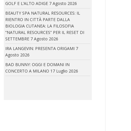
GOLF E L’ALTO ADIGE
7 Agosto 2026
BEAUTY SPA NATURAL RESOURCES: IL
RIENTRO IN CITTÀ PARTE DALLA
ELEVENTY: PRESENTA IL NUOVO CONCEPT DELLA
BOUTIQUE PARIGINA ALL’HOTEL DU LOUVRE
BIOLOGIA CUTANEA: LA FILOSOFIA
“NATURAL RESOURCES” PER IL RESET DI
Eleventy inaugura il nuovo concept della
SETTEMBRE
7 Agosto 2026
boutique parigina...
IRA LANGEVIN: PRESENTA ORIGAMI
7
Agosto 2026
BAD BUNNY: OGGI E DOMANI IN
IRA LANGEVIN A CANNES: IRA LANGEVIN E COCO
ROCHA
CONCERTO A MILANO
17 Luglio 2026
In occasione della 79ª edizione del Festival
di...
IRA LANGEVIN: PRESENTA ORIGAMI
La piega diventa linguaggio. L’Haute Couture
incontra architettura,...