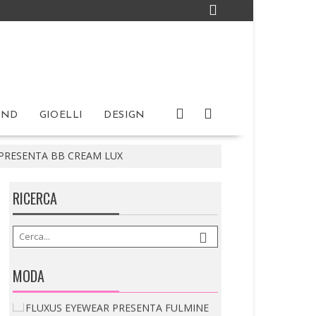
IND
GIOELLI
DESIGN
 PRESENTA BB CREAM LUX
RICERCA
IRA LANGEVIN: PRESENTA ORIGAMI
La piega diventa linguaggio. L’Haute Couture
incontra architettura,...
MODA