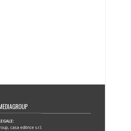
ELEVENTY: PRESENTA IL NUOVO CONCEPT DELLA
BOUTIQUE PARIGINA ALL’HOTEL DU LOUVRE
Eleventy inaugura il nuovo concept della
boutique parigina...
IRA LANGEVIN A CANNES: IRA LANGEVIN E COCO
ROCHA
In occasione della 79ª edizione del Festival
di...
MEDIAGROUP
LEGALE:
up, casa editrice s.r.l.