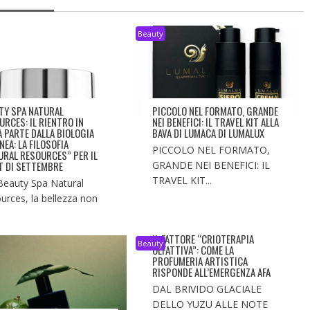
Beauty
TY SPA NATURAL
PICCOLO NEL FORMATO, GRANDE
URCES: IL RIENTRO IN
NEI BENEFICI: IL TRAVEL KIT ALLA
À PARTE DALLA BIOLOGIA
BAVA DI LUMACA DI LUMALUX
NEA: LA FILOSOFIA
PICCOLO NEL FORMATO,
URAL RESOURCES” PER IL
T DI SETTEMBRE
GRANDE NEI BENEFICI: IL
TRAVEL KIT...
Beauty Spa Natural
urces, la bellezza non
IL FATTORE “CRIOTERAPIA
Beauty
OLFATTIVA”: COME LA
PROFUMERIA ARTISTICA
RISPONDE ALL’EMERGENZA AFA
DAL BRIVIDO GLACIALE
DELLO YUZU ALLE NOTE