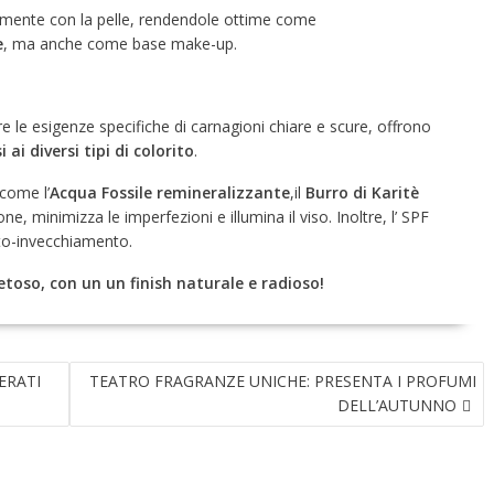
amente con la pelle, rendendole ottime come
e
, ma anche come base make-up.
re le esigenze specifiche di carnagioni chiare e scure, offrono
i diversi tipi di colorito
.
come l’
Acqua Fossile remineralizzante
,il
Burro di Karitè
one,
minimizza le imperfezioni e illumina il viso. Inoltre, l’ SPF
to-invecchiamento.
toso, con un un finish naturale e radioso!
ERATI
TEATRO FRAGRANZE UNICHE: PRESENTA I PROFUMI
DELL’AUTUNNO