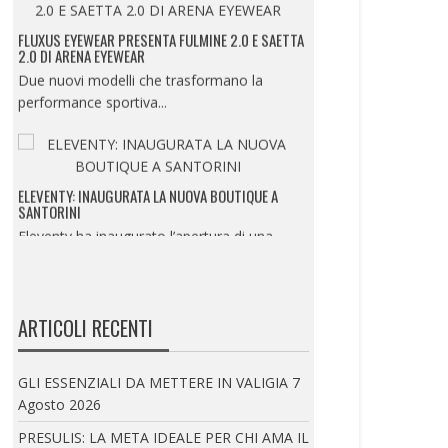
FLUXUS EYEWEAR PRESENTA FULMINE 2.0 E SAETTA
2.0 DI ARENA EYEWEAR
Due nuovi modelli che trasformano la
performance sportiva...
ELEVENTY: INAUGURATA LA NUOVA BOUTIQUE A
SANTORINI
Eleventy ha inaugurato l’apertura di una
nuova boutique...
ARTICOLI RECENTI
ISTITUTO MARANGONI MILANO PRESENTA LA
SUMMER EXPERIENCE
UN’IMMERSIONE NEL MONDO DELLA
GLI ESSENZIALI DA METTERE IN VALIGIA
7
MODA, DEL BEAUTY E...
Agosto 2026
PRESULIS: LA META IDEALE PER CHI AMA IL