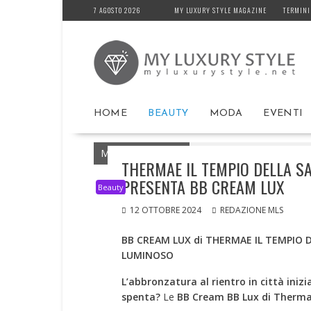
Skip
7 AGOSTO 2026
MY LUXURY STYLE MAGAZINE
TERMINI
to
content
HOME
BEAUTY
MODA
EVENTI
MyLuxuryStyle.net
Home
Beauty
THE
THERMAE IL TEMPIO DELLA S
PRESENTA BB CREAM LUX
Beauty
12 OTTOBRE 2024
REDAZIONE MLS
BB CREAM LUX di THERMAE IL TEMPIO 
LUMINOSO
L’abbronzatura al rientro in città iniz
spenta?
Le
BB Cream BB Lux di Thermae