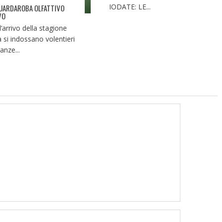
IODATE: LE...
UARDAROBA OLFATTIVO
VO
l’arrivo della stagione
a si indossano volentieri
anze...