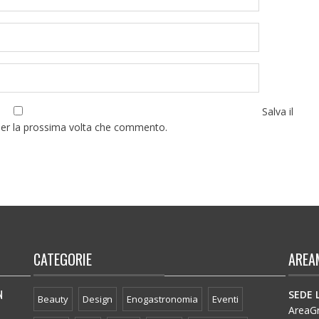
Salva il
per la prossima volta che commento.
CATEGORIE
AREA
N
SEDE 
Beauty
Design
Enogastronomia
Eventi
AreaGro