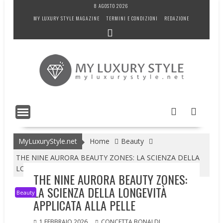
Skip
8 AGOSTO 2026
to
MY LUXURY STYLE MAGAZINE
TERMINI E CONDIZIONI
REDAZIONE
content
MyLuxuryStyle.net
Home
Beauty
THE NINE AURORA BEAUTY ZONES: LA SCIENZA DELLA
LONGEVITÀ APPLICATA ALLA PELLE
THE NINE AURORA BEAUTY ZONES:
LA SCIENZA DELLA LONGEVITÀ
Beauty
APPLICATA ALLA PELLE
1 FEBBRAIO 2026
CONCETTA BONALDI