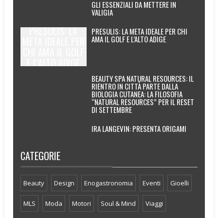
GLI ESSENZIALI DA METTERE IN
VALIGIA
PRESULIS: LA
PRESULIS: LA META IDEALE PER CHI
AMA IL GOLF E L’ALTO ADIGE
META IDEALE PER
CHI AMA IL GOLF
E L’ALTO ADIGE
BEAUTY SPA NATURAL RESOURCES: IL
RIENTRO IN CITTÀ PARTE DALLA
BIOLOGIA CUTANEA: LA FILOSOFIA
“NATURAL RESOURCES” PER IL RESET
DI SETTEMBRE
IRA LANGEVIN: PRESENTA ORIGAMI
CATEGORIE
Beauty
Design
Enogastronomia
Eventi
Gioelli
MLS
Moda
Motori
Soul & Mind
Viaggi