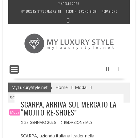
Skip
7 AGOSTO 2026
to
MY LUXURY STYLE MAGAZINE
TERMINI E CONDIZIONI
REDAZIONE
content
MyLuxuryStyle.net
Home
Moda
SCARPA, ARRIVA SUL MERCATO LA “MOJITO RE-SHOES”
SCARPA, ARRIVA SUL MERCATO LA
“MOJITO RE-SHOES”
Moda
27 GENNAIO 2026
REDAZIONE MLS
SCARPA, azienda italiana leader nella