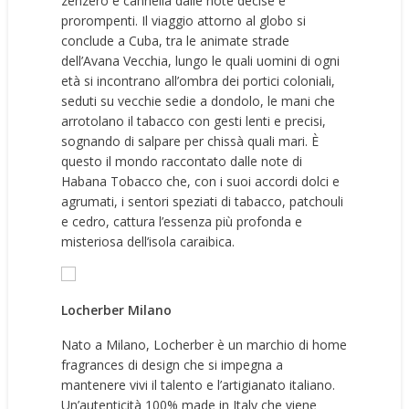
zenzero e cannella dalle note decise e
prorompenti. Il viaggio attorno al globo si
conclude a Cuba, tra le animate strade
dell’Avana Vecchia, lungo le quali uomini di ogni
età si incontrano all’ombra dei portici coloniali,
seduti su vecchie sedie a dondolo, le mani che
arrotolano il tabacco con gesti lenti e precisi,
sognando di salpare per chissà quali mari. È
questo il mondo raccontato dalle note di
Habana Tobacco che, con i suoi accordi dolci e
agrumati, i sentori speziati di tabacco, patchouli
e cedro, cattura l’essenza più profonda e
misteriosa dell’isola caraibica.
Locherber Milano
Nato a Milano, Locherber è un marchio di home
fragrances di design che si impegna a
mantenere vivi il talento e l’artigianato italiano.
Un’autenticità 100% made in Italy che viene