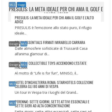
MLS
Viaggi
PRESULIS: LA META IDEALE PER CHI AMA IL GOLF E
L’ALTO ADIGE
PRESULIS: LA META IDEALE PER CHI AMA IL GOLF E L’ALTO
ADIGE
PRESULIS è l’emozione allo stato puro, il rifugio
ideale...
BEACH ESSENTIALS FIRMATI MIRABELLO CARRARA
Design
MLS
Dalle atmosfere sofisticate di Trussardi Casa
all’anima glamour di...
MINISO: I COLLECTIBLE TOYS ACCENDONO L’ESTATE
Design
MLS
ITALIANA
Al motto di “Life is for fun”, MINISO, il...
HOTEL D’INGHILTERRA ROMA: STARHOTELS COLLEZIONE
MLS
CELEBRA GLI 80 ANNI DI VESPA
Un tour in Vespa tra i luoghi del Grand...
PERENNÆ: SETTE GIORNI, SETTE ATTIVI ESSENZIALI E
MLS
SETTE SIERI AD ALTA CONCENTRAZIONE
Sette giorni, sette attivi essenziali, sette sieri ad