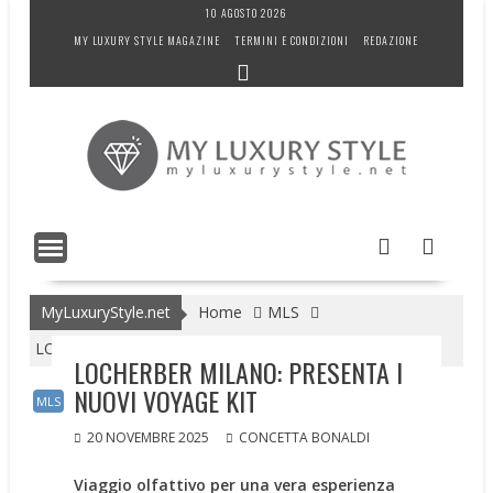
Skip
10 AGOSTO 2026
to
MY LUXURY STYLE MAGAZINE
TERMINI E CONDIZIONI
REDAZIONE
content
MyLuxuryStyle.net
Home
MLS
LOCHERBER MILANO: PRESENTA I NUOVI VOYAGE KIT
LOCHERBER MILANO: PRESENTA I
NUOVI VOYAGE KIT
MLS
20 NOVEMBRE 2025
CONCETTA BONALDI
Viaggio olfattivo per una vera esperienza