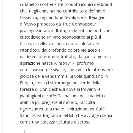
cofanetto contiene tre prodotti iconici del brand
che, negli anni, hanno contribuito a definirne
l’essenza, segnandone l’evoluzione. Il viaggio
olfattivo proposto da True Connoisseur
prosegue infatti in Italia, tra le antiche botti che
custodiscono un vino sconosciuto ai più, il
Clinto, eccellenza enoica nota solo ai veri
intenditori, dal profondo colore violaceo e
dall’intenso profumo fruttato; da questa golosa
ispirazione nasce Klìnto1817, profumo
entusiasmante e vivace, che evoca le atmosfere
gioiose della vendemmia. Si vola quindi fino in
Etiopia, dove ci si immerge nel verde della
foresta di Gori Gesha, lì dove si trovano le
piantagioni di caffè Gesha: una delle varietà di
arabica più pregiate al mondo, raccolta
rigorosamente a mano, ispirazione per Café
Satin, terza fragranza del kit, che avvolge i sensi
come una carezza vellutata e setosa.