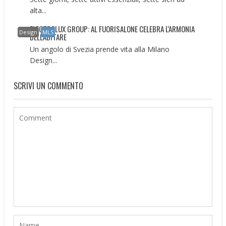
alta...
ELECTROLUX GROUP: AL FUORISALONE CELEBRA L‘ARMONIA
Design
MLS
DELL‘ABITARE
Un angolo di Svezia prende vita alla Milano
Design...
SCRIVI UN COMMENTO