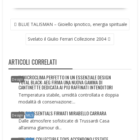
NAVIGAZIONE
BLUE TALISMAN – Gioiello ipnotico, energia spirituale
ARTICOLI
Svelato il Giulio Ferrari Collezione 2004
ARTICOLI CORRELATI
IL MICROCLIMA PERFETTO IN UN ESSENZIALE DESIGN
Design
TOTAL BLACK: AEG FIRMA UNA NUOVA GAMMA DI
CANTINETTE DEDICATA AI PIÙ RAFFINATI INTENDITORI
Temperatura stabile, umidità controllata e doppia
modalità di conservazione:...
BEACH ESSENTIALS FIRMATI MIRABELLO CARRARA
Design
MLS
Dalle atmosfere sofisticate di Trussardi Casa
all’anima glamour di...
MINISO: I COLLECTIBLE TOYS ACCENDONO L’ESTATE