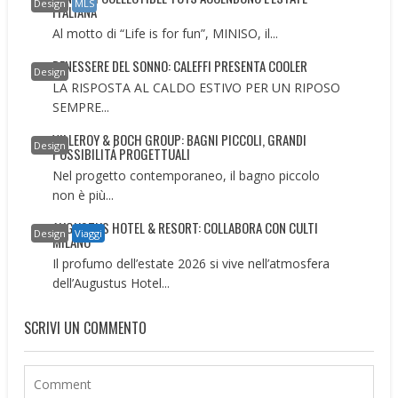
Design
MLS
ITALIANA
Al motto di “Life is for fun”, MINISO, il...
BENESSERE DEL SONNO: CALEFFI PRESENTA COOLER
Design
LA RISPOSTA AL CALDO ESTIVO PER UN RIPOSO
SEMPRE...
VILLEROY & BOCH GROUP: BAGNI PICCOLI, GRANDI
Design
POSSIBILITÁ PROGETTUALI
Nel progetto contemporaneo, il bagno piccolo
non è più...
AUGUSTUS HOTEL & RESORT: COLLABORA CON CULTI
Design
Viaggi
MILANO
Il profumo dell’estate 2026 si vive nell’atmosfera
dell’Augustus Hotel...
SCRIVI UN COMMENTO