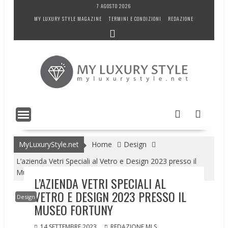
Skip
7 AGOSTO 2026
to
MY LUXURY STYLE MAGAZINE
TERMINI E CONDIZIONI
REDAZIONE
content
MyLuxuryStyle.net
Home
Design
L’azienda Vetri Speciali al Vetro e Design 2023 presso il
Museo Fortuny
L’AZIENDA VETRI SPECIALI AL
VETRO E DESIGN 2023 PRESSO IL
Design
MUSEO FORTUNY
14 SETTEMBRE 2023
REDAZIONE MLS