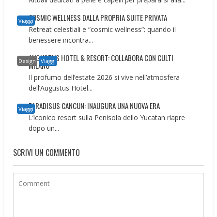
COSMIC WELLNESS DALLA PROPRIA SUITE PRIVATA
Viaggi
Retreat celestiali e “cosmic wellness”: quando il
benessere incontra...
AUGUSTUS HOTEL & RESORT: COLLABORA CON CULTI
Design
Viaggi
MILANO
Il profumo dell’estate 2026 si vive nell’atmosfera
dell’Augustus Hotel...
PARADISUS CANCUN: INAUGURA UNA NUOVA ERA
Viaggi
L’iconico resort sulla Penisola dello Yucatan riapre
dopo un...
SCRIVI UN COMMENTO