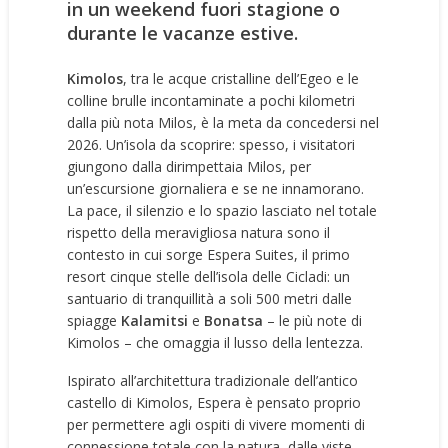
in un weekend fuori stagione o
durante le vacanze estive.
Kimolos
, tra le acque cristalline dell’Egeo e le
colline brulle incontaminate a pochi kilometri
dalla più nota Milos, è la meta da concedersi nel
2026. Un’isola da scoprire: spesso, i visitatori
giungono dalla dirimpettaia Milos, per
un’escursione giornaliera e se ne innamorano.
La pace, il silenzio e lo spazio lasciato nel totale
rispetto della meravigliosa natura sono il
contesto in cui sorge Espera Suites, il primo
resort cinque stelle dell’isola delle Cicladi: un
santuario di tranquillità a soli 500 metri dalle
spiagge
Kalamitsi
e
Bonatsa
– le più note di
Kimolos – che omaggia il lusso della lentezza.
Ispirato all’architettura tradizionale dell’antico
castello di Kimolos, Espera è pensato proprio
per permettere agli ospiti di vivere momenti di
connessione totale con la natura, dalle viste