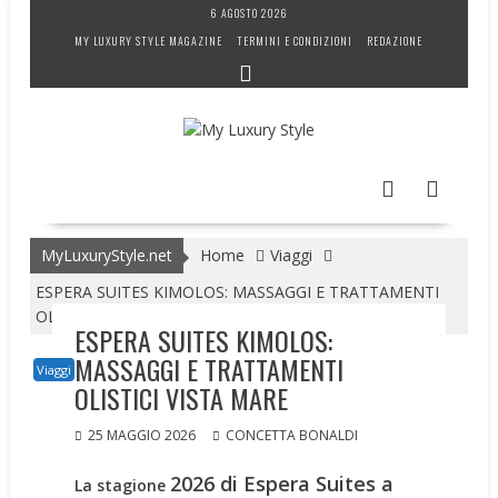
Skip
6 AGOSTO 2026
to
MY LUXURY STYLE MAGAZINE
TERMINI E CONDIZIONI
REDAZIONE
content
MyLuxuryStyle.net
Home
Viaggi
ESPERA SUITES KIMOLOS: MASSAGGI E TRATTAMENTI
OLISTICI VISTA MARE
ESPERA SUITES KIMOLOS:
MASSAGGI E TRATTAMENTI
Viaggi
OLISTICI VISTA MARE
25 MAGGIO 2026
CONCETTA BONALDI
2026 di
Espera Suites a
La stagione