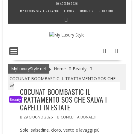
Skip
10 AGOSTO 2026
to
MY LUXURY STYLE MAGAZINE
TERMINI E CONDIZIONI
REDAZIONE
content
MyLuxuryStyle.net
Home
Beauty
COCUNAT BOOMBASTIC IL TRATTAMENTO SOS CHE
SALVA I CAPELLI IN ESTATE
COCUNAT BOOMBASTIC IL
TRATTAMENTO SOS CHE SALVA I
Beauty
CAPELLI IN ESTATE
29 GIUGNO 2026
CONCETTA BONALDI
Sole, salsedine, cloro, vento e lavaggi più