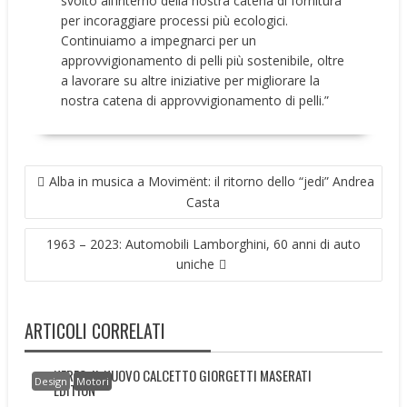
svolto all’interno della nostra catena di fornitura
per incoraggiare processi più ecologici.
Continuiamo a impegnarci per un
approvvigionamento di pelli più sostenibile, oltre
a lavorare su altre iniziative per migliorare la
nostra catena di approvvigionamento di pelli.”
NAVIGAZIONE
Alba in musica a Movimënt: il ritorno dello “jedi” Andrea
ARTICOLI
Casta
1963 – 2023: Automobili Lamborghini, 60 anni di auto
uniche
ARTICOLI CORRELATI
NEREO: IL NUOVO CALCETTO GIORGETTI MASERATI
Design
Motori
EDITION