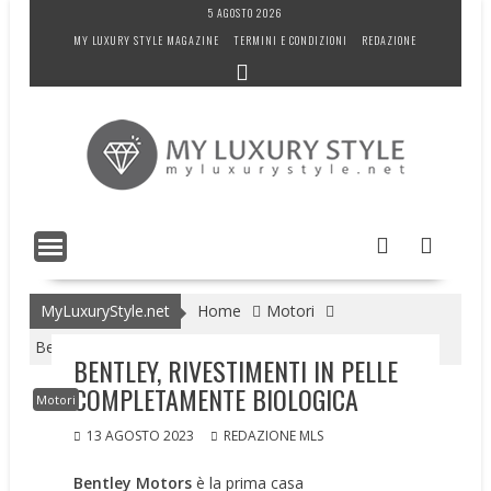
Skip
5 AGOSTO 2026
to
MY LUXURY STYLE MAGAZINE
TERMINI E CONDIZIONI
REDAZIONE
content
MyLuxuryStyle.net
Home
Motori
Bentley, rivestimenti in pelle completamente biologica
BENTLEY, RIVESTIMENTI IN PELLE
COMPLETAMENTE BIOLOGICA
Motori
13 AGOSTO 2023
REDAZIONE MLS
Bentley Motors
è la prima casa