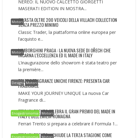
NEREO: IL NUOVO CALCETTO GIORGETTI
MASERATI EDITION IN MOSTRA...
ALL’ASTA OLTRE 200 VEICOLI DELLA VILLACH COLLECTION
Motori
SENZA PREZZO MINIMO
Classic Trader, la piattaforma online europea per
l’acquisto e...
LAMBORGHINI PRAGA : LA NUOVA SEDE DI OŘECH CHE
Motori
INCARNA L’ECCELLENZA ED IL MADE IN ITALY
L’inaugurazione dello showrom è stata teatro per
la première...
TEATRO FRAGRANZE UNICHE FIRENZE: PRESENTA CAR
Design
Motori
FRAGRANCE
MAKE YOUR JOURNEY UNIQUE La nuova Car
Fragrance di...
FERRARI TRENTO CELEBRA IL GRAN PREMIO DEL MADE IN
Enogastronomia
Motori
ITALY E DELL’EMILIA-ROMAGNA
Ferrari Trento si prepara a celebrare il Formula 1...
FERRARI TRENTO – CHIUDE LA TERZA STAGIONE COME
Enogastronomia
Motori