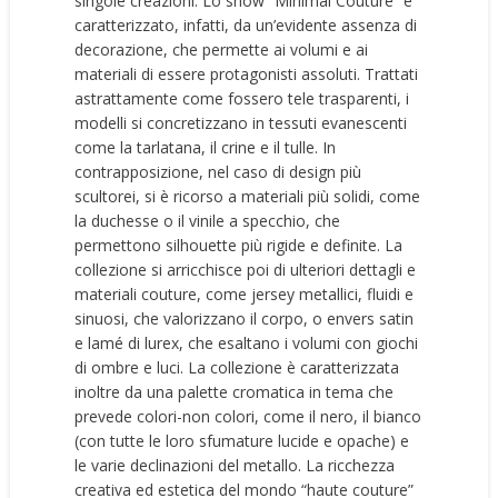
singole creazioni. Lo show “Minimal Couture” è
caratterizzato, infatti, da un’evidente assenza di
decorazione, che permette ai volumi e ai
materiali di essere protagonisti assoluti. Trattati
astrattamente come fossero tele trasparenti, i
modelli si concretizzano in tessuti evanescenti
come la tarlatana, il crine e il tulle. In
contrapposizione, nel caso di design più
scultorei, si è ricorso a materiali più solidi, come
la duchesse o il vinile a specchio, che
permettono silhouette più rigide e definite. La
collezione si arricchisce poi di ulteriori dettagli e
materiali couture, come jersey metallici, fluidi e
sinuosi, che valorizzano il corpo, o envers satin
e lamé di lurex, che esaltano i volumi con giochi
di ombre e luci. La collezione è caratterizzata
inoltre da una palette cromatica in tema che
prevede colori-non colori, come il nero, il bianco
(con tutte le loro sfumature lucide e opache) e
le varie declinazioni del metallo. La ricchezza
creativa ed estetica del mondo “haute couture”