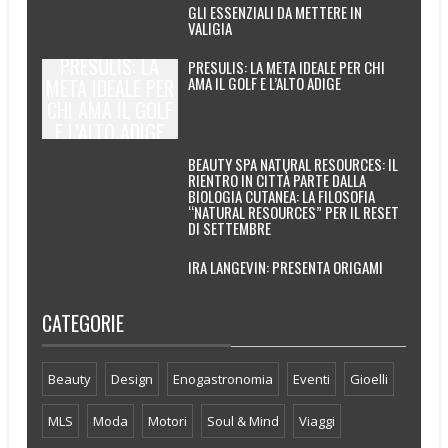
GLI ESSENZIALI DA METTERE IN
VALIGIA
PRESULIS: LA
PRESULIS: LA META IDEALE PER CHI
AMA IL GOLF E L’ALTO ADIGE
META IDEALE PER
CHI AMA IL GOLF
E L’ALTO ADIGE
BEAUTY SPA NATURAL RESOURCES: IL
RIENTRO IN CITTÀ PARTE DALLA
BIOLOGIA CUTANEA: LA FILOSOFIA
“NATURAL RESOURCES” PER IL RESET
DI SETTEMBRE
IRA LANGEVIN: PRESENTA ORIGAMI
CATEGORIE
Beauty
Design
Enogastronomia
Eventi
Gioelli
MLS
Moda
Motori
Soul & Mind
Viaggi