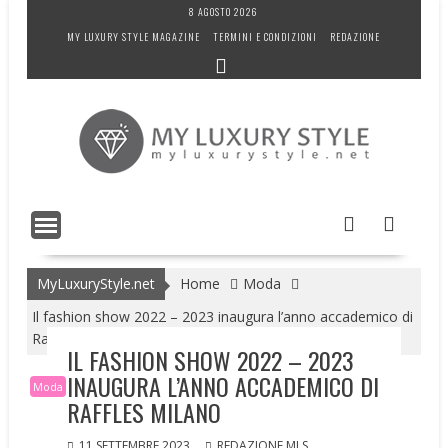
Skip
8 AGOSTO 2026
to
MY LUXURY STYLE MAGAZINE
TERMINI E CONDIZIONI
REDAZIONE
content
MyLuxuryStyle.net
Home
Moda
Il fashion show 2022 – 2023 inaugura l’anno accademico di
Raffles Milano
IL FASHION SHOW 2022 – 2023
INAUGURA L’ANNO ACCADEMICO DI
Moda
RAFFLES MILANO
11 SETTEMBRE 2023
REDAZIONE MLS